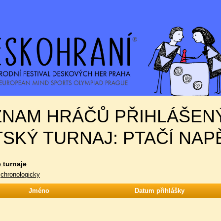
ZNAM HRÁČŮ PŘIHLÁŠEN
SKÝ TURNAJ: PTAČÍ NAP
 turnaje
|
chronologicky
Jméno
Datum přihlášky