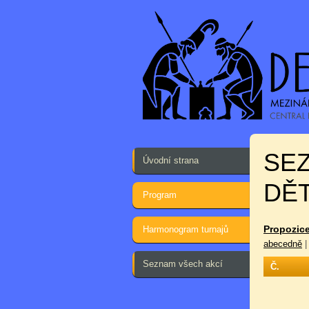
SE
Úvodní strana
DĚT
Program
Propozice
Harmonogram turnajů
abecedně
Seznam všech akcí
Č.