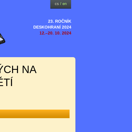
cs
/
en
23. ROČNÍK
DESKOHRANÍ 2024
12.–20. 10. 2024
ÝCH NA
ĚTÍ