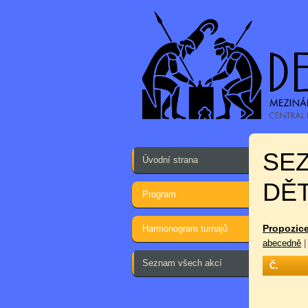
SE
Úvodní strana
DĚT
Program
Propozice
Harmonogram turnajů
abecedně
Seznam všech akcí
Č.