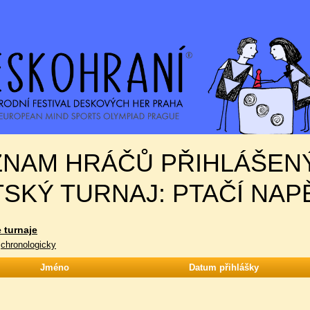
ZNAM HRÁČŮ PŘIHLÁŠEN
SKÝ TURNAJ: PTAČÍ NAP
 turnaje
|
chronologicky
Jméno
Datum přihlášky