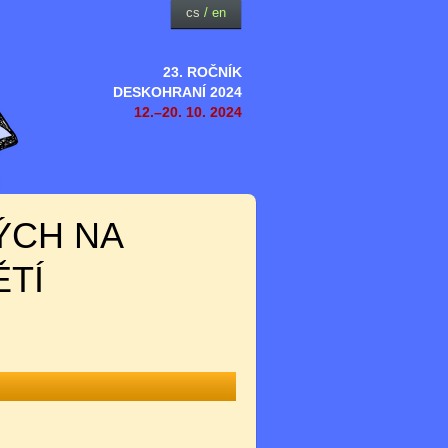
cs
/
en
23. ROČNÍK
DESKOHRANÍ 2024
12.–20. 10. 2024
ÝCH NA
ĚTÍ