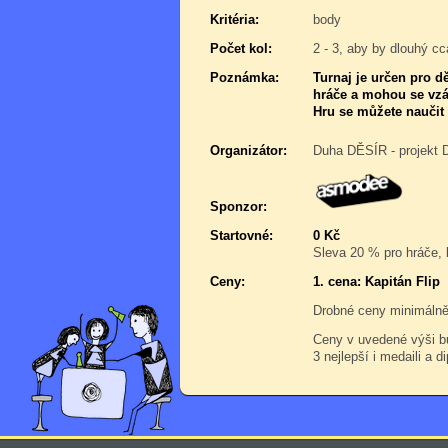
Kritéria:
body
Počet kol:
2 - 3, aby by dlouhý cc
Poznámka:
Turnaj je určen pro dě
hráče a mohou se vzá
Hru se můžete naučit 
Organizátor:
Duha DĚSÍR - projekt 
Sponzor:
Startovné:
0 Kč
Sleva 20 % pro hráče, k
Ceny:
1. cena: Kapitán Flip
Drobné ceny minimálně 
Ceny v uvedené výši b
3 nejlepší i medaili a d