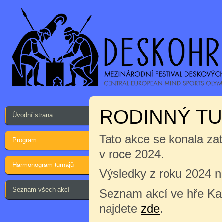
RODINNÝ TU
Úvodní strana
Tato akce se konala za
Program
v roce 2024.
Harmonogram turnajů
Výsledky z roku 2024 
Seznam všech akcí
Seznam akcí ve hře Kap
najdete
zde
.