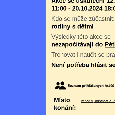
Akce se uskuteční 12
11:00 - 20.10.2024 18:
Kdo se může zúčastnit
rodiny s dětmi
Výsledky této akce se
nezapočítávají do
Pět
Trénovat i naučit se pr
Není potřeba hlásit s
Místo
vchod A, místnost č. 
konání: