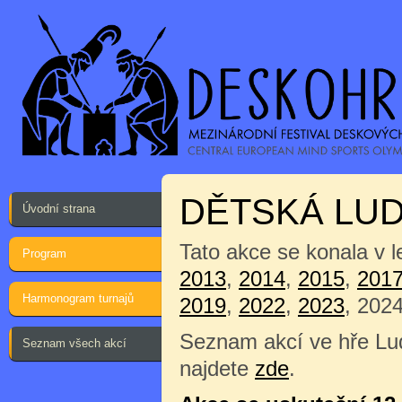
DĚTSKÁ LU
Úvodní strana
Tato akce se konala v 
Program
2013
,
2014
,
2015
,
201
Harmonogram turnajů
2019
,
2022
,
2023
, 202
Seznam akcí ve hře Lu
Seznam všech akcí
najdete
zde
.