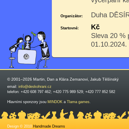
Duha DĚSÍR 
Organizátor:
Kč
Startovné:
Sleva 20 % p
01.10.2024.
© 2001–2026 Martin, Dan a Klára Zemanovi, Jakub Těšínský
email:
info@deskohrani.cz
telefon: +420 608 797 462; +420 775 989 529; +420 777 852 582
Hlavními sponzory jsou
MINDOK
a
Tlama games
.
Design © 2010
Handmade Dreams