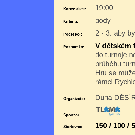
19:00
Konec akce:
body
Kritéria:
2 - 3, aby b
Počet kol:
V dětském 
Poznámka:
do turnaje 
průběhu turn
Hru se můžet
rámci Rychl
Duha DĚSÍR 
Organizátor:
Sponzor:
150 / 100 / 
Startovné: