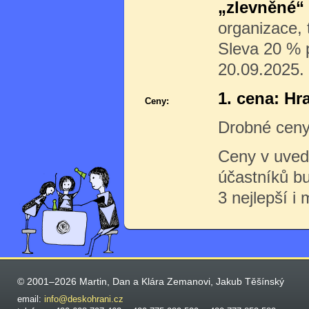
„zlevněné“
organizace,
Sleva 20 % p
20.09.2025.
1. cena: Hr
Ceny:
Drobné ceny 
Ceny v uved
účastníků b
3 nejlepší i 
© 2001–2026 Martin, Dan a Klára Zemanovi, Jakub Těšínský
email:
info@deskohrani.cz