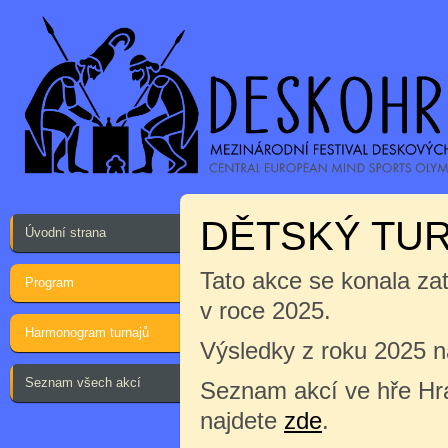
DĚTSKÝ TUR
Úvodní strana
Tato akce se konala za
Program
v roce 2025.
Harmonogram turnajů
Výsledky z roku 2025 
Seznam všech akcí
Seznam akcí ve hře Hra
najdete
zde
.