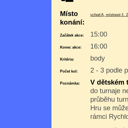
Místo
vchod A, místnost č. 
konání:
15:00
Začátek akce:
16:00
Konec akce:
body
Kritéria:
2 - 3 podle 
Počet kol:
V dětském 
Poznámka:
do turnaje 
průběhu turn
Hru se můžet
rámci Rychl