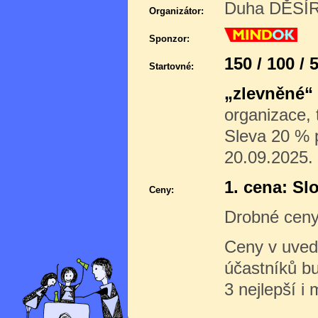
Duha DĚSÍR 
Organizátor:
Sponzor:
150 / 100 / 
Startovné:
„zlevněné“
organizace,
Sleva 20 % p
20.09.2025.
1. cena: Sl
Ceny:
Drobné ceny
Ceny v uved
účastníků b
3 nejlepší i 