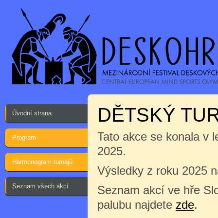
DĚTSKÝ TUR
Úvodní strana
Tato akce se konala v 
Program
2025.
Harmonogram turnajů
Výsledky z roku 2025 
Seznam všech akcí
Seznam akcí ve hře Sl
palubu najdete
zde
.