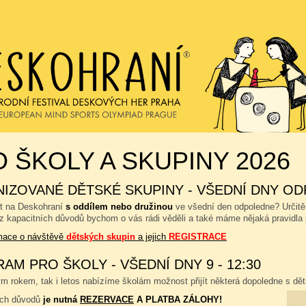
 ŠKOLY A SKUPINY 2026
IZOVANÉ DĚTSKÉ SKUPINY - VŠEDNÍ DNY OD
ít na Deskohraní
s oddílem nebo družinou
ve všední den odpoledne? Určitě
 z kapacitních důvodů bychom o vás rádi věděli a také máme nějaká pravidla 
rmace o návštěvě
dětských skupin
a jejich
REGISTRACE
AM PRO ŠKOLY - VŠEDNÍ DNY 9 - 12:30
 rokem, tak i letos nabízíme školám možnost přijít některá dopoledne s dětm
ích důvodů
je nutná
REZERVACE
A PLATBA ZÁLOHY!