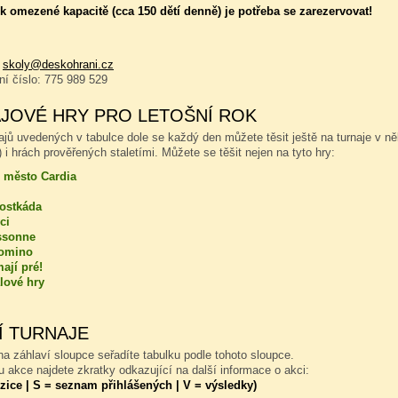
 omezené kapacitě (cca 150 dětí denně) je potřeba se zarezervovat!
:
skoly@deskohrani.cz
nní číslo: 775 989 529
JOVÉ HRY PRO LETOŠNÍ ROK
ajů uvedených v tabulce dole se každý den můžete těsit ještě na turnaje v n
 i hrách prověřených staletími. Můžete se těšit nejen na tyto hry:
 město Cardia
kostkáda
ci
ssonne
omino
ají pré!
lové hry
Í TURNAJE
a záhlaví sloupce seřadíte tabulku podle tohoto sloupce.
 akce najdete zkratky odkazující na další informace o akci:
zice | S = seznam přihlášených | V = výsledky)