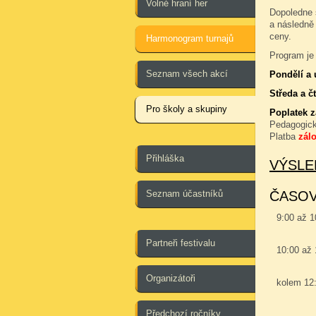
Volné hraní her
Dopoledne 
a následně
ceny.
Harmonogram turnajů
Program je 
Seznam všech akcí
Pondělí a 
Středa a čt
Pro školy a skupiny
Poplatek 
Pedagogic
Platba
zál
Přihláška
VÝSLE
Seznam účastníků
ČASO
9:00 až 
Partneři festivalu
10:00 až
Organizátoři
kolem 12
Předchozí ročníky