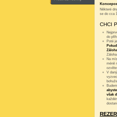
Koncepce 
Některé dny
se do cca 
CHCI 
Nejprv
do při
Poté j
Pokud
Záloha
Záloha
Na mís
méně n
ozvěte
V daný
vyzved
bohuže
Budeme
abyste
však d
každém
dostan
REZER