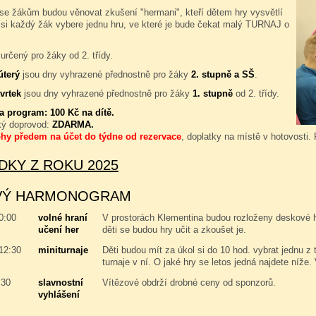
se žákům budou věnovat zkušení "hermani", kteří dětem hry vysvětlí
 si každý žák vybere jednu hru, ve které je bude čekat malý TURNAJ o
určený pro žáky od 2. třídy.
úterý
jsou dny vyhrazené přednostně pro žáky
2. stupně a SŠ
.
vrtek
jsou dny vyhrazené přednostně pro žáky
1. stupně
od 2. třídy.
za program:
100 Kč na dítě.
ký doprovod:
ZDARMA.
ohy předem na účet do týdne od rezervace
, doplatky na místě v hotovosti.
DKY Z ROKU 2025
VÝ HARMONOGRAM
10:00
volné hraní
V prostorách Klementina budou rozloženy deskové hry
učení her
děti se budou hry učit a zkoušet je.
 12:30
miniturnaje
Děti budou mít za úkol si do 10 hod. vybrat jednu z 
turnaje v ní. O jaké hry se letos jedná najdete níže.
:30
slavnostní
Vítězové obdrží drobné ceny od sponzorů.
vyhlášení