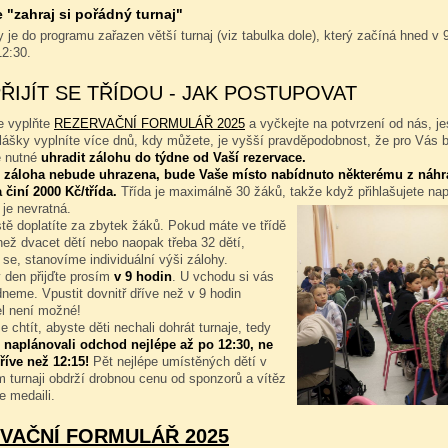
"zahraj si pořádný turnaj"
 je do programu zařazen větší turnaj (viz tabulka dole), který začíná hned v 9
12:30.
PŘIJÍT SE TŘÍDOU - JAK POSTUPOVAT
e vyplňte
REZERVAČNÍ FORMULÁŘ 2025
a vyčkejte na potvrzení od nás, je
hlášky vyplníte více dnů, kdy můžete, je vyšší pravděpodobnost, že pro Vás 
e nutné
uhradit zálohu do týdne od Vaší rezervace.
 záloha nebude uhrazena, bude Vaše místo nabídnuto některému z náhr
 činí 2000 Kč/třída.
Třída je maximálně 30 žáků, takže když přihlašujete na
 je nevratná.
tě doplatíte za zbytek žáků. Pokud máte ve třídě
ež dvacet dětí nebo naopak třeba 32 dětí,
 se, stanovíme individuální výši zálohy.
 den přijďte prosím
v 9 hodin
. U vchodu si vás
neme. Vpustit dovnitř dříve než v 9 hodin
l není možné!
 chtít, abyste děti nechali dohrát turnaje, tedy
 naplánovali odchod nejlépe až po 12:30, ne
říve než 12:15!
Pět nejlépe umístěných dětí v
 turnaji obdrží drobnou cenu od sponzorů a vítěz
e medaili.
VAČNÍ FORMULÁŘ 2025