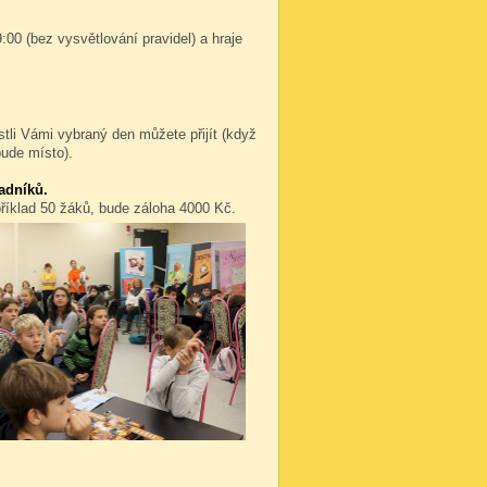
:00 (bez vysvětlování pravidel) a hraje
stli Vámi vybraný den můžete přijít (když
bude místo).
adníků.
příklad 50 žáků, bude záloha 4000 Kč.