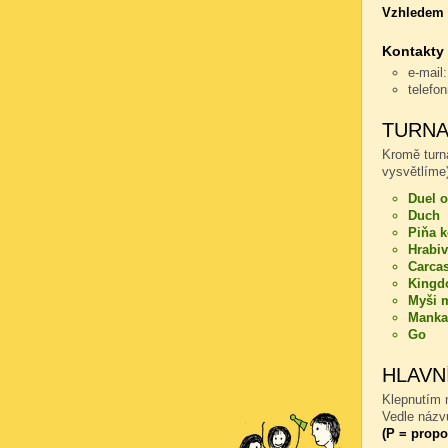
Vzhledem k
Kontakty
e-mail
telefo
TURNA
Kromě turn
vysvětlíme)
Duel o
Duch
Piňa 
Hrabiv
Carca
Kingd
Myši m
Manka
Go
HLAVN
Klepnutím n
Vedle názvu
(P = propo