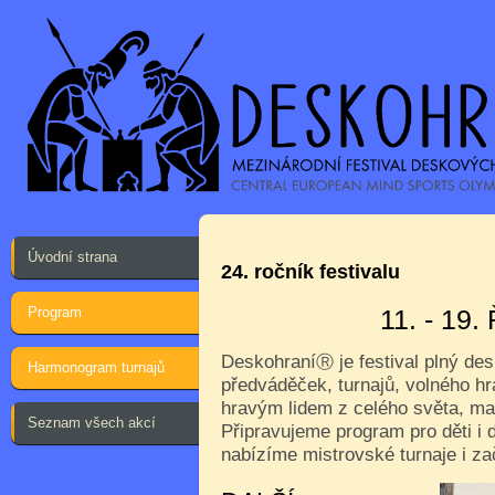
Úvodní strana
24. ročník festivalu
Program
11. - 19
Deskohraní
je festival plný de
Ⓡ
Harmonogram turnajů
předváděček, turnajů, volného hr
hravým lidem z celého světa, ma
Seznam všech akcí
Připravujeme program pro děti i d
nabízíme mistrovské turnaje i za