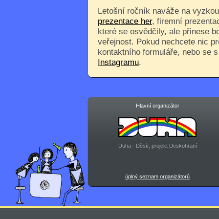
Letošní ročník naváže na vyzkouš
prezentace her
, firemní prezenta
které se osvědčily, ale přinese 
veřejnost. Pokud nechcete nic pr
kontaktního formuláře, nebo se 
Instagramu
.
Hlavní organizátor
Duha - Děsír, projekt Deskohraní
úplný seznam organizátorů