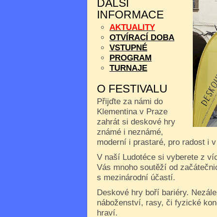
DALŠÍ
INFORMACE
AKTUALITY
OTVÍRACÍ DOBA
VSTUPNÉ
PROGRAM
TURNAJE
O FESTIVALU
Přijďte za námi do
Klementina v Praze
zahrát si deskové hry
známé i neznámé,
moderní i prastaré, pro radost i 
V naší Ludotéce si vyberete z ví
Vás mnoho soutěží od začátečnic
s mezinárodní účastí.
Deskové hry boří bariéry. Nezále
náboženství, rasy, či fyzické kon
hraví.