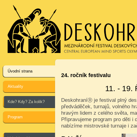
Úvodní strana
24. ročník festivalu
Aktuality
11. - 19
Deskohraní
je festival plný de
Ⓡ
Kde? Kdy? Za kolik?
předváděček, turnajů, volného hr
hravým lidem z celého světa, ma
Program
Připravujeme program pro děti i d
nabízíme mistrovské turnaje i za