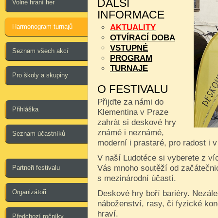
DALŠÍ
Volné hraní her
INFORMACE
Harmonogram turnajů
AKTUALITY
OTVÍRACÍ DOBA
VSTUPNÉ
Seznam všech akcí
PROGRAM
TURNAJE
Pro školy a skupiny
O FESTIVALU
Přijďte za námi do
Přihláška
Klementina v Praze
zahrát si deskové hry
známé i neznámé,
Seznam účastníků
moderní i prastaré, pro radost i 
V naší Ludotéce si vyberete z ví
Vás mnoho soutěží od začátečnic
Partneři festivalu
s mezinárodní účastí.
Organizátoři
Deskové hry boří bariéry. Nezále
náboženství, rasy, či fyzické kon
hraví.
Předchozí ročníky