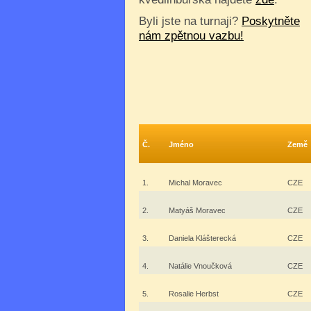
Byli jste na turnaji?
Poskytněte
nám zpětnou vazbu!
Č.
Jméno
Země
1.
Michal Moravec
CZE
2.
Matyáš Moravec
CZE
3.
Daniela Klášterecká
CZE
4.
Natálie Vnoučková
CZE
5.
Rosalie Herbst
CZE