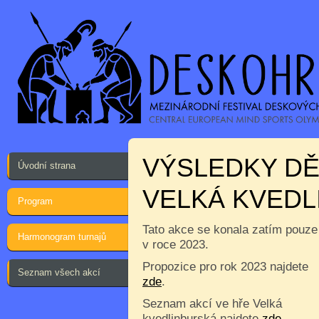
VÝSLEDKY DĚ
Úvodní strana
VELKÁ KVEDL
Program
Tato akce se konala zatím pouze
Harmonogram turnajů
v roce 2023.
Propozice pro rok 2023 najdete
Seznam všech akcí
zde
.
Seznam akcí ve hře Velká
kvedlinburská najdete
zde
.