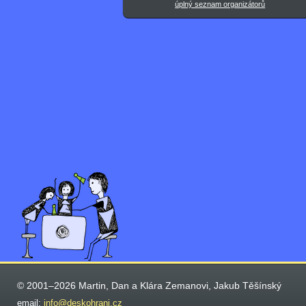
úplný seznam organizátorů
© 2001–2026 Martin, Dan a Klára Zemanovi, Jakub Těšínský
email:
info@deskohrani.cz