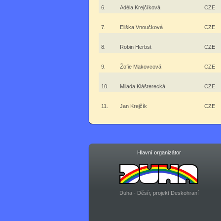
6.
Adéla Krejčíková
CZE
7.
Eliška Vnoučková
CZE
8.
Robin Herbst
CZE
9.
Žofie Makovcová
CZE
10.
Milada Klášterecká
CZE
11.
Jan Krejčík
CZE
Hlavní organizátor
Duha - Děsír, projekt Deskohraní