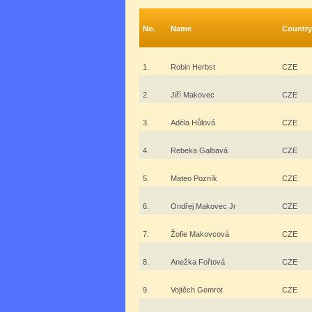
No.
Name
Country
1.
Robin Herbst
CZE
2.
Jiří Makovec
CZE
3.
Adéla Hůlová
CZE
4.
Rebeka Galbavá
CZE
5.
Mateo Pozník
CZE
6.
Ondřej Makovec Jr
CZE
7.
Žofie Makovcová
CZE
8.
Anežka Fořtová
CZE
9.
Vojtěch Gemrot
CZE