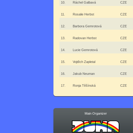
10.
Ráchel Galbavá
CZE
11.
Rosalie Herbst
CZE
12.
Barbora Gemrotová
CZE
13.
Radovan Herbst
CZE
14.
Lucie Gemrotová
CZE
15.
Vojtěch Zapletal
CZE
16.
Jakub Neuman
CZE
17.
Ronja Těšínská
CZE
Main Organizer