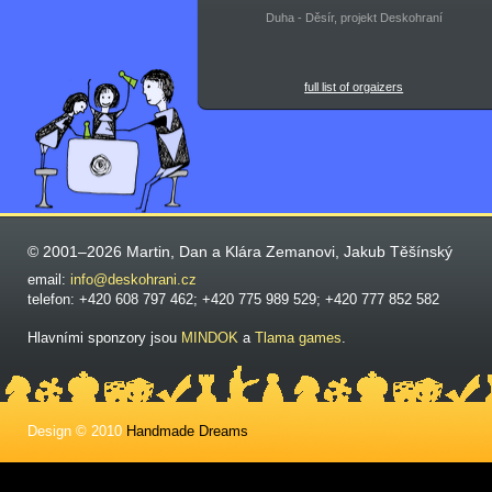
Duha - Děsír, projekt Deskohraní
full list of orgaizers
© 2001–2026 Martin, Dan a Klára Zemanovi, Jakub Těšínský
email:
info@deskohrani.cz
telefon: +420 608 797 462; +420 775 989 529; +420 777 852 582
Hlavními sponzory jsou
MINDOK
a
Tlama games
.
Design © 2010
Handmade Dreams