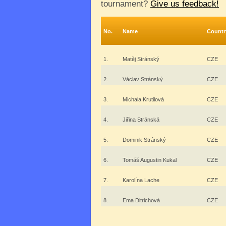
tournament?
Give us feedback!
No.
Name
Countr
1.
Matěj Stránský
CZE
2.
Václav Stránský
CZE
3.
Michala Krutilová
CZE
4.
Jiřina Stránská
CZE
5.
Dominik Stránský
CZE
6.
Tomáš Augustin Kukal
CZE
7.
Karolína Lache
CZE
8.
Ema Ditrichová
CZE