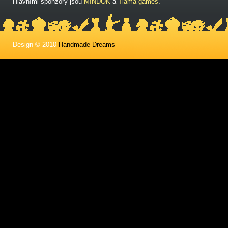
Hlavními sponzory jsou
MINDOK
a
Tlama games
.
Design © 2010
Handmade Dreams