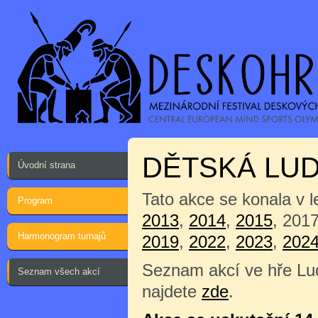
DĚTSKÁ LU
Úvodní strana
Tato akce se konala v 
Program
2013
,
2014
,
2015
, 201
Harmonogram turnajů
2019
,
2022
,
2023
,
202
Seznam akcí ve hře Lu
Seznam všech akcí
najdete
zde
.