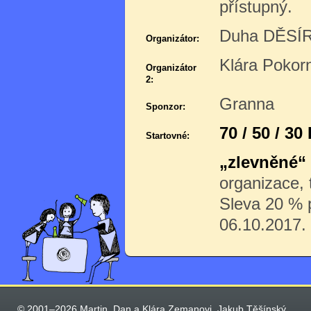
přístupný.
Duha DĚSÍR 
Organizátor:
Klára Pokor
Organizátor
2:
Granna
Sponzor:
70 / 50 / 30
Startovné:
„zlevněné“
organizace,
Sleva 20 % p
06.10.2017.
© 2001–2026 Martin, Dan a Klára Zemanovi, Jakub Těšínský