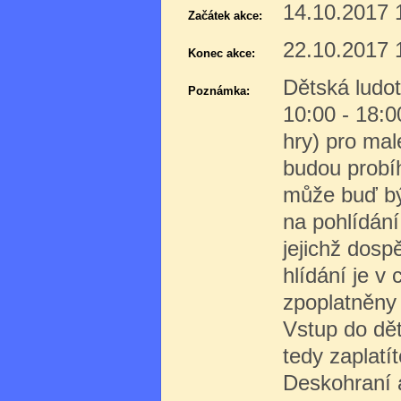
14.10.2017 
Začátek akce:
22.10.2017 
Konec akce:
Dětská ludo
Poznámka:
10:00 - 18:0
hry) pro mal
budou probíh
může buď bý
na pohlídání
jejichž dosp
hlídání je v 
zpoplatněny
Vstup do dět
tedy zaplatí
Deskohraní 