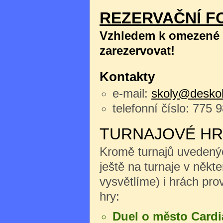
REZERVAČNÍ F
Vzhledem k omezené k
zarezervovat!
Kontakty
e-mail:
skoly@deskoh
telefonní číslo: 775 
TURNAJOVÉ HR
Kromě turnajů uvedenýc
ještě na turnaje v něk
vysvětlíme) i hrách pro
hry:
Duel o město Cardi