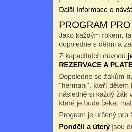
Další informace o náv
PROGRAM PRO Š
Jako každým rokem, tak
dopoledne s dětmi a zah
Z kapacitních důvodů
j
REZERVACE
A PLAT
Dopoledne se žákům b
"hermani", kteří dětem 
následně si každý žák 
které je bude čekat m
Program je určený pro ž
Pondělí a úterý
jsou d