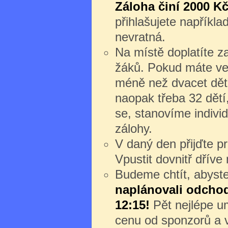
Záloha činí 2000 Kč
přihlašujete napříkl
nevratná.
Na místě doplatíte z
žáků. Pokud máte ve
méně než dvacet dět
naopak třeba 32 dětí
se, stanovíme individ
zálohy.
V daný den přijďte 
Vpustit dovnitř dřív
Budeme chtít, abyste 
naplánovali odchod 
12:15!
Pět nejlépe um
cenu od sponzorů a v