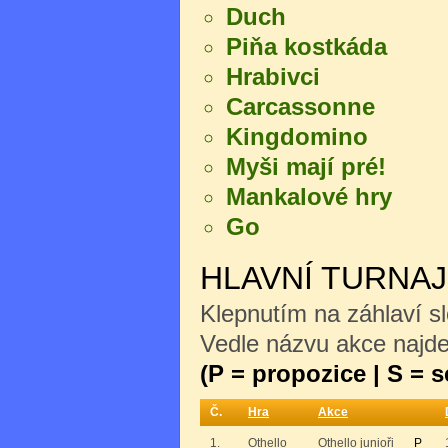
Duch
Piňa kostkáda
Hrabivci
Carcassonne
Kingdomino
Myši mají pré!
Mankalové hry
Go
HLAVNÍ TURNA
Klepnutím na záhlaví sl
Vedle názvu akce najdet
(P = propozice | S = 
Č.
Hra
Akce
1.
Othello
Othello junioři
P