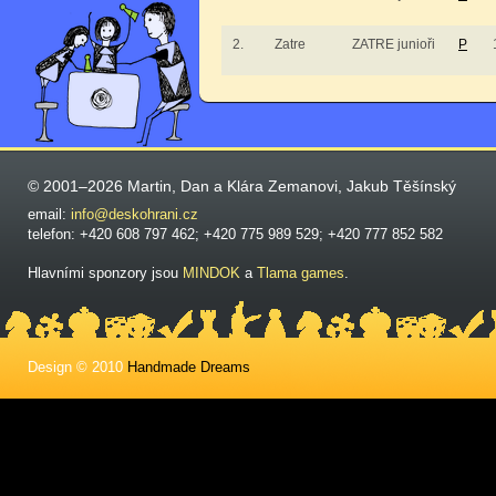
2.
Zatre
ZATRE junioři
P
© 2001–2026 Martin, Dan a Klára Zemanovi, Jakub Těšínský
email:
info@deskohrani.cz
telefon: +420 608 797 462; +420 775 989 529; +420 777 852 582
Hlavními sponzory jsou
MINDOK
a
Tlama games
.
Design © 2010
Handmade Dreams