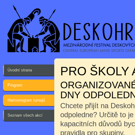
PRO ŠKOLY 
Úvodní strana
ORGANIZOVANÉ 
Program
DNY ODPOLEDN
Harmonogram turnajů
Chcete přijít na Desko
odpoledne? Určitě to j
Seznam všech akcí
kapacitních důvodů byc
pravidla pro skupiny.