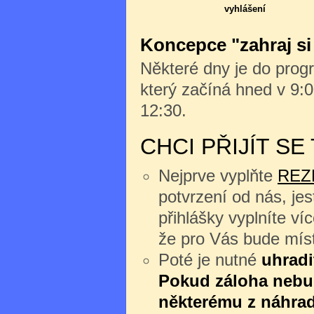
vyhlášení
Koncepce "zahraj si
Některé dny je do progr
který začíná hned v 9:0
12:30.
CHCI PŘIJÍT S
Nejprve vyplňte
REZ
potvrzení od nás, jes
přihlášky vyplníte v
že pro Vás bude míst
Poté je nutné
uhradi
Pokud záloha nebu
některému z náhrad