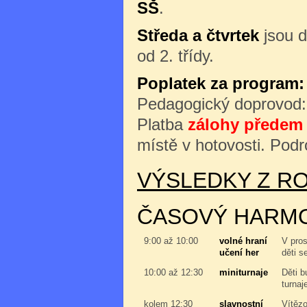
SŠ
.
Středa a čtvrtek
jsou d
od 2. třídy.
Poplatek za program:
Pedagogický doprovod
Platba
zálohy předem 
místě v hotovosti. Podr
VÝSLEDKY Z RO
ČASOVÝ HARM
9:00 až 10:00
volné hraní
V pros
učení her
děti s
10:00 až 12:30
miniturnaje
Děti b
turnaj
kolem 12:30
slavnostní
Vítězo