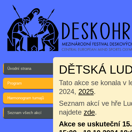
DĚTSKÁ LUD
Úvodní strana
Tato akce se konala v 
Program
2024,
2025
.
Harmonogram turnajů
Seznam akcí ve hře Lu
najdete
zde
.
Seznam všech akcí
Akce se uskuteční 15