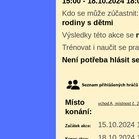
15:00 - 18.10.2024 18:
Kdo se může zúčastnit
rodiny s dětmi
Výsledky této akce se
Trénovat i naučit se pr
Není potřeba hlásit s
Místo
vchod A, místnost č. 
konání:
15.10.2024 
Začátek akce:
18.10.2024 
Konec akce: