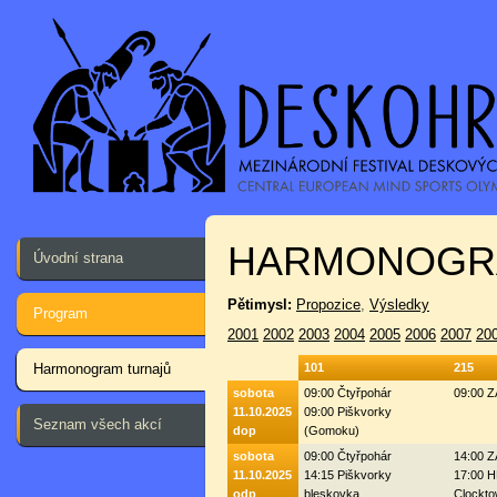
HARMONOGR
Úvodní strana
Pětimysl:
Propozice
,
Výsledky
Program
2001
2002
2003
2004
2005
2006
2007
20
Harmonogram turnajů
101
215
sobota
09:00 Čtyřpohár
09:00 
11.10.2025
09:00 Piškvorky
Seznam všech akcí
dop
(Gomoku)
sobota
09:00 Čtyřpohár
14:00 
11.10.2025
14:15 Piškvorky
17:00 H
odp
bleskovka
Clockto