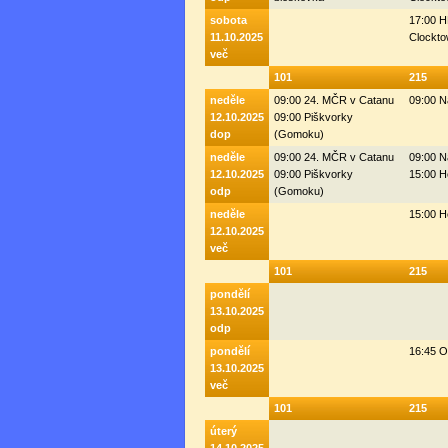
sobota
17:00 H
11.10.2025
Clockto
več
101
215
neděle
09:00 24. MČR v Catanu
09:00 N
12.10.2025
09:00 Piškvorky
dop
(Gomoku)
neděle
09:00 24. MČR v Catanu
09:00 N
12.10.2025
09:00 Piškvorky
15:00 H
odp
(Gomoku)
neděle
15:00 H
12.10.2025
več
101
215
pondělí
13.10.2025
odp
pondělí
16:45 
13.10.2025
več
101
215
úterý