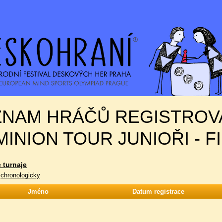
ZNAM HRÁČŮ REGISTROV
INION TOUR JUNIOŘI - F
 turnaje
|
chronologicky
Jméno
Datum registrace