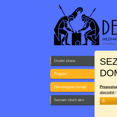
SE
Úvodní strana
DOM
Program
Propozice
Harmonogram turnajů
abecedně
Seznam všech akcí
Č.