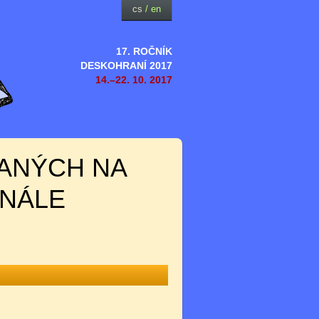
cs
/
en
17. ROČNÍK
DESKOHRANÍ 2017
14.–22. 10. 2017
ANÝCH NA
INÁLE