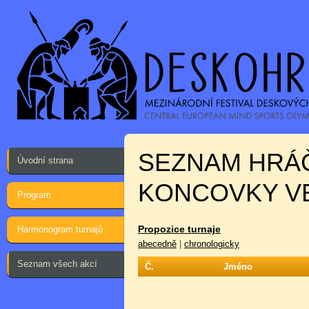
SEZNAM HRÁ
Úvodní strana
KONCOVKY VE
Program
Propozice turnaje
Harmonogram turnajů
abecedně
|
chronologicky
Seznam všech akcí
Č.
Jméno