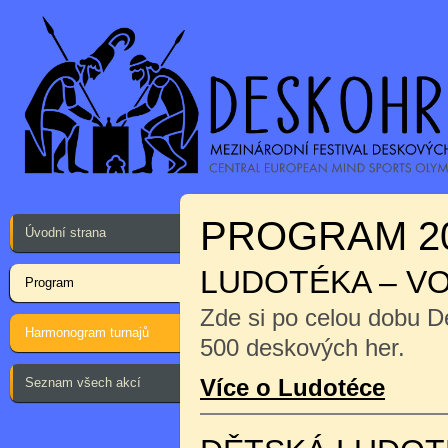
PROGRAM 2
Úvodní strana
LUDOTÉKA – V
Program
Zde si po celou dobu D
Harmonogram turnajů
500 deskových her.
Více o Ludotéce
Seznam všech akcí