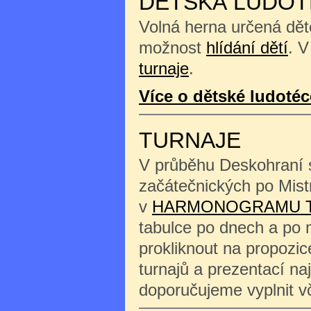
DĚTSKÁ LUDOT
Volná herna určená děte
možnost
hlídání dětí
. V
turnaje
.
Více o dětské ludotéc
TURNAJE
V průběhu Deskohraní s
začátečnických po Mist
v
HARMONOGRAMU 
tabulce po dnech a po 
prokliknout na propozi
turnajů a prezentací na
doporučujeme vyplnit 