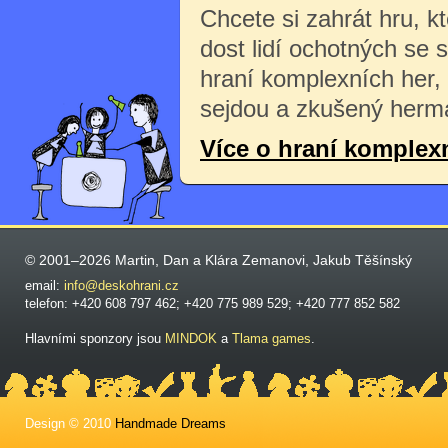
Chcete si zahrát hru, k
dost lidí ochotných se 
hraní komplexních her,
sejdou a zkušený herma
Více o hraní komplex
© 2001–2026 Martin, Dan a Klára Zemanovi, Jakub Těšínský
email:
info@deskohrani.cz
telefon: +420 608 797 462; +420 775 989 529; +420 777 852 582
Hlavními sponzory jsou
MINDOK
a
Tlama games
.
Design © 2010
Handmade Dreams