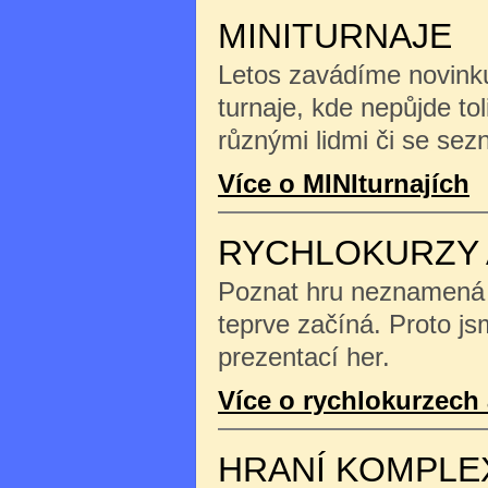
MINITURNAJE
Letos zavádíme novinku
turnaje, kde nepůjde tol
různými lidmi či se se
Více o MINIturnajích
RYCHLOKURZY 
Poznat hru neznamená na
teprve začíná. Proto js
prezentací her.
Více o rychlokurzech 
HRANÍ KOMPLE