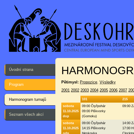
HARMONOGR
Úvodní strana
Pětimysl:
Propozice
,
Výsledky
Program
2001
2002
2003
2004
2005
2006
2007
20
Harmonogram turnajů
101
215
sobota
09:00 Čtyřpohár
09:00 
11.10.2025
09:00 Piškvorky
Seznam všech akcí
dop
(Gomoku)
sobota
09:00 Čtyřpohár
14:00 
11.10.2025
14:15 Piškvorky
17:00 H
odp
bleskovka
Clockto