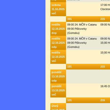
sobota
17:00 H
11.10.2025
Clockto
več
101
215
neděle
09:00 24. MČR v Catanu
09:00 N
12.10.2025
09:00 Piškvorky
dop
(Gomoku)
neděle
09:00 24. MČR v Catanu
09:00 N
12.10.2025
09:00 Piškvorky
15:00 H
odp
(Gomoku)
neděle
15:00 H
12.10.2025
več
101
215
pondělí
13.10.2025
odp
pondělí
16:45 
13.10.2025
več
101
215
úterý