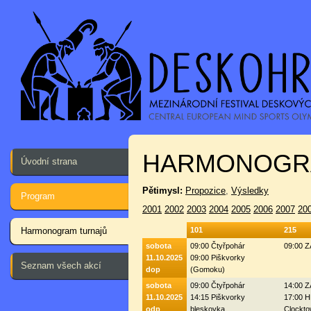
HARMONOGR
Úvodní strana
Pětimysl:
Propozice
,
Výsledky
Program
2001
2002
2003
2004
2005
2006
2007
20
Harmonogram turnajů
101
215
sobota
09:00 Čtyřpohár
09:00 
11.10.2025
09:00 Piškvorky
Seznam všech akcí
dop
(Gomoku)
sobota
09:00 Čtyřpohár
14:00 
11.10.2025
14:15 Piškvorky
17:00 H
odp
bleskovka
Clockto