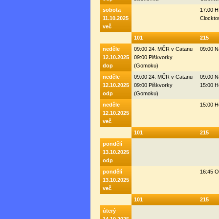
sobota
17:00 H
11.10.2025
Clockto
več
101
215
neděle
09:00 24. MČR v Catanu
09:00 N
12.10.2025
09:00 Piškvorky
dop
(Gomoku)
neděle
09:00 24. MČR v Catanu
09:00 N
12.10.2025
09:00 Piškvorky
15:00 H
odp
(Gomoku)
neděle
15:00 H
12.10.2025
več
101
215
pondělí
13.10.2025
odp
pondělí
16:45 
13.10.2025
več
101
215
úterý