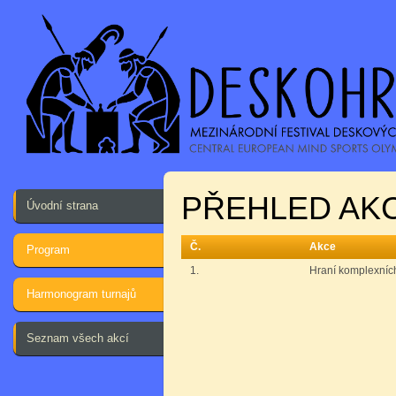
PŘEHLED AKC
Úvodní strana
Č.
Akce
Program
1.
Hraní komplexních
Harmonogram turnajů
Seznam všech akcí