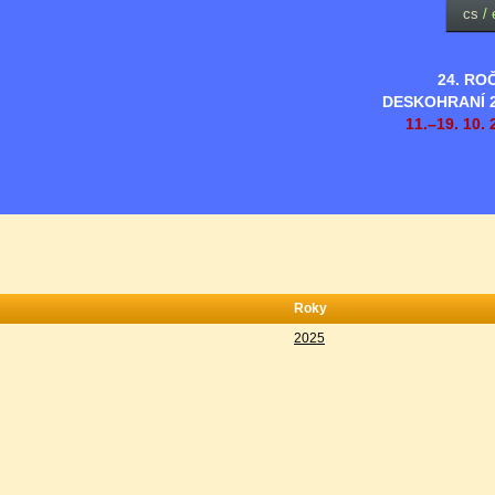
cs
/
24. RO
DESKOHRANÍ 
11.–19. 10. 
Roky
2025