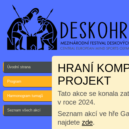
HRANÍ KOMP
Úvodní strana
PROJEKT
Program
Tato akce se konala za
Harmonogram turnajů
v roce 2024.
Seznam všech akcí
Seznam akcí ve hře Gai
najdete
zde
.