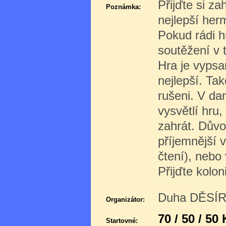
Přijďte si z
Poznámka:
nejlepší her
Pokud rádi hr
soutěžení v 
Hra je vypsa
nejlepší. Ta
rušeni. V d
vysvětlí hru
zahrát. Důvod
příjemnější v
čtení), nebo
Přijďte kolon
Duha DĚSÍR 
Organizátor:
70 / 50 / 50
Startovné: