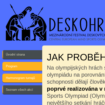
JAK PROBĚH
Úvodní strana
Program
Na olympijských hrách 
olympiádu na porovnání
Harmonogram turnajů
schopnosti dělají člov
poprvé realizována v
Seznam všech akcí
Sports Olympiad (Olymp
největšího setkání hrá