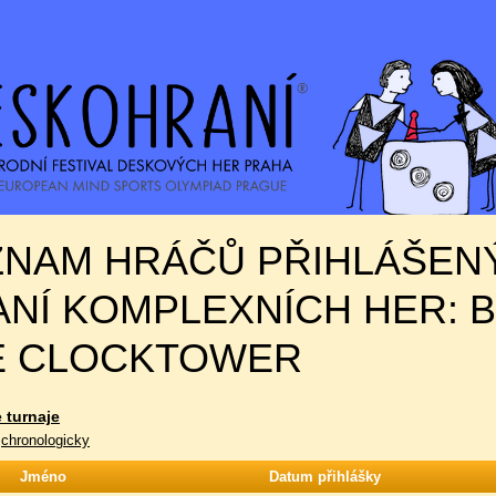
ZNAM HRÁČŮ PŘIHLÁŠEN
NÍ KOMPLEXNÍCH HER: 
E CLOCKTOWER
 turnaje
|
chronologicky
Jméno
Datum přihlášky