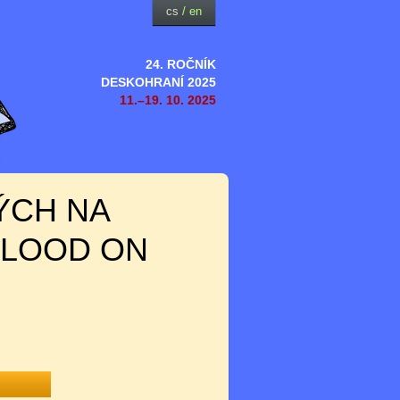
cs
/
en
24. ROČNÍK
DESKOHRANÍ 2025
11.–19. 10. 2025
ÝCH NA
BLOOD ON