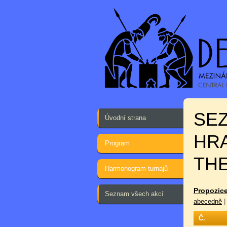
SE
Úvodní strana
HRA
Program
TH
Harmonogram turnajů
Propozice
Seznam všech akcí
abecedně
Č.