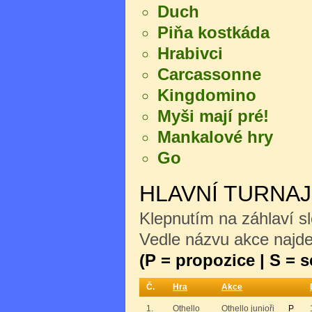
Duch
Piňa kostkáda
Hrabivci
Carcassonne
Kingdomino
Myši mají pré!
Mankalové hry
Go
HLAVNÍ TURNA
Klepnutím na záhlaví sl
Vedle názvu akce najdet
(P = propozice | S = 
Č.
Hra
Akce
1.
Othello
Othello junioři
P