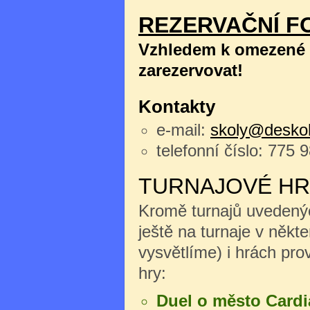
REZERVAČNÍ F
Vzhledem k omezené k
zarezervovat!
Kontakty
e-mail:
skoly@deskoh
telefonní číslo: 775 
TURNAJOVÉ HR
Kromě turnajů uvedenýc
ještě na turnaje v něk
vysvětlíme) i hrách pro
hry:
Duel o město Cardi