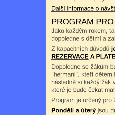
Další informace o náv
PROGRAM PRO Š
Jako každým rokem, tak
dopoledne s dětmi a zah
Z kapacitních důvodů
j
REZERVACE
A PLAT
Dopoledne se žákům b
"hermani", kteří dětem 
následně si každý žák 
které je bude čekat m
Program je určený pro ž
Pondělí a úterý
jsou d