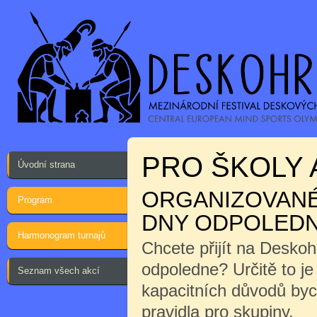
PRO ŠKOLY 
Úvodní strana
ORGANIZOVANÉ 
Program
DNY ODPOLEDN
Harmonogram turnajů
Chcete přijít na Desko
odpoledne? Určitě to j
Seznam všech akcí
kapacitních důvodů byc
pravidla pro skupiny.