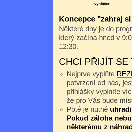
vyhlášení
Koncepce "zahraj si
Některé dny je do progr
který začíná hned v 9:0
12:30.
CHCI PŘIJÍT S
Nejprve vyplňte
REZ
potvrzení od nás, jes
přihlášky vyplníte v
že pro Vás bude míst
Poté je nutné
uhradi
Pokud záloha nebu
některému z náhrad