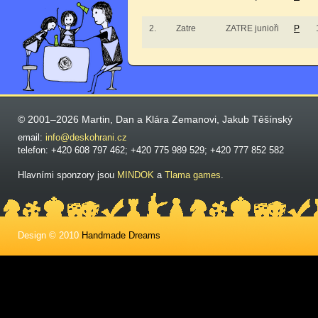
2.
Zatre
ZATRE junioři
P
© 2001–2026 Martin, Dan a Klára Zemanovi, Jakub Těšínský
email:
info@deskohrani.cz
telefon: +420 608 797 462; +420 775 989 529; +420 777 852 582
Hlavními sponzory jsou
MINDOK
a
Tlama games
.
Design © 2010
Handmade Dreams