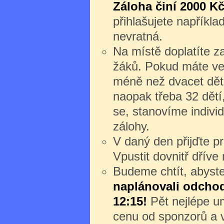
Záloha činí 2000 Kč
přihlašujete napříkl
nevratná.
Na místě doplatíte z
žáků. Pokud máte ve
méně než dvacet dět
naopak třeba 32 dětí
se, stanovíme individ
zálohy.
V daný den přijďte 
Vpustit dovnitř dřív
Budeme chtít, abyste 
naplánovali odchod 
12:15!
Pět nejlépe um
cenu od sponzorů a v