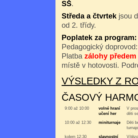
SŠ
.
Středa a čtvrtek
jsou d
od 2. třídy.
Poplatek za program:
Pedagogický doprovod
Platba
zálohy předem 
místě v hotovosti. Podr
VÝSLEDKY Z RO
ČASOVÝ HARM
9:00 až 10:00
volné hraní
V pros
učení her
děti s
10:00 až 12:30
miniturnaje
Děti b
turnaj
kolem 12:30
slavnostní
Vítězo