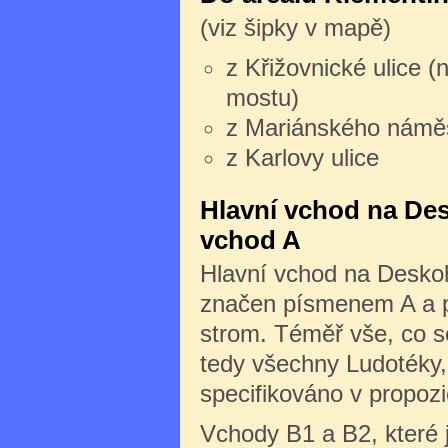
(viz šipky v mapě)
z Křižovnické ulice (
mostu)
z Mariánského námě
z Karlovy ulice
Hlavní vchod na Des
vchod A
Hlavní vchod na Deskoh
značen písmenem A a po
strom. Téměř vše, co s
tedy všechny Ludotéky, 
specifikováno v propozi
Vchody B1 a B2, které 