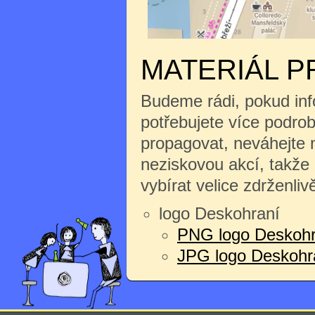
MATERIÁL P
Budeme rádi, pokud inf
potřebujete více podrobn
propagovat, neváhejte n
neziskovou akcí, takže
vybírat velice zdrženliv
logo Deskohraní
PNG logo Deskohr
JPG logo Deskohran