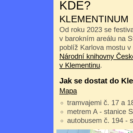
KDE?
KLEMENTINUM
Od roku 2023 se festiv
v barokním areálu na 
poblíž Karlova mostu v
Národní knihovny České
v Klementinu
.
Jak se dostat do Kl
Mapa
tramvajemi č. 17 a 1
metrem A - stanice 
autobusem č. 194 - 