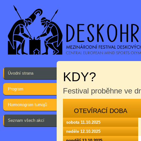
KDY?
Úvodní strana
Program
Festival proběhne ve 
Harmonogram turnajů
OTEVÍRACÍ DOBA
Seznam všech akcí
sobota 11.10.2025
neděle 12.10.2025
pondělí 13.10.2025