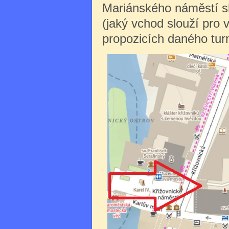
Mariánského náměstí sl
(jaký vchod slouží pro 
propozicích daného turn