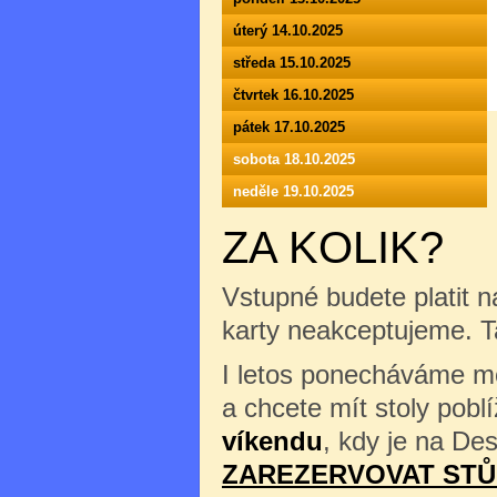
úterý 14.10.2025
středa 15.10.2025
čtvrtek 16.10.2025
pátek 17.10.2025
sobota 18.10.2025
neděle 19.10.2025
ZA KOLIK?
Vstupné budete platit n
karty neakceptujeme. 
I letos ponecháváme mož
a chcete mít stoly pob
víkendu
, kdy je na Des
ZAREZERVOVAT STŮ