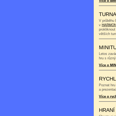
Více o dět
TURNA
V průběhu 
v
HARMON
prokliknout
větších tu
MINIT
Letos zavád
hru s různý
Více o MIN
RYCHL
Poznat hru 
a prezentac
Více o ryc
HRANÍ