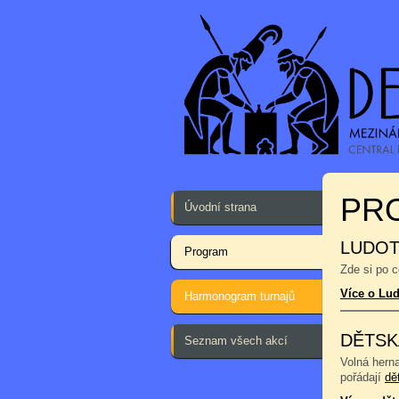
PR
Úvodní strana
LUDOT
Program
Zde si po 
Více o Lu
Harmonogram turnajů
DĚTSK
Seznam všech akcí
Volná hern
pořádají
dě