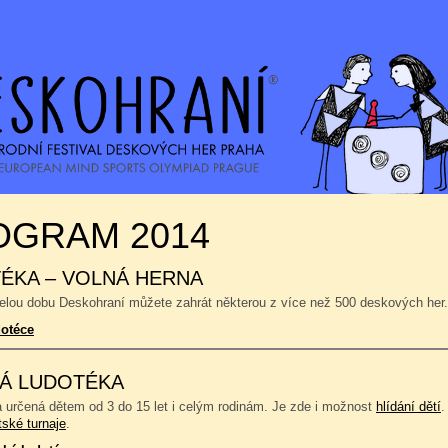
OGRAM 2014
ÉKA – VOLNÁ HERNA
celou dobu Deskohraní můžete zahrát některou z více než 500 deskových her.
dotéce
Á LUDOTÉKA
a určená dětem od 3 do 15 let i celým rodinám. Je zde i možnost
hlídání dětí
.
tské turnaje
.