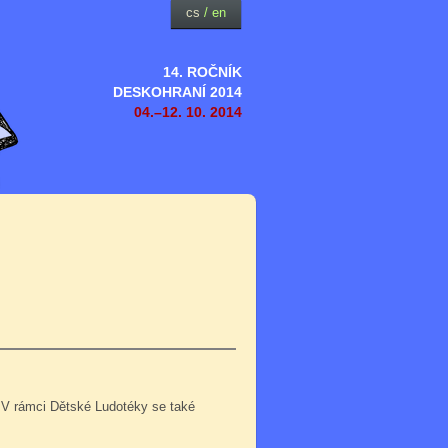
cs
/
en
14. ROČNÍK
DESKOHRANÍ 2014
04.–12. 10. 2014
 V rámci Dětské Ludotéky se také