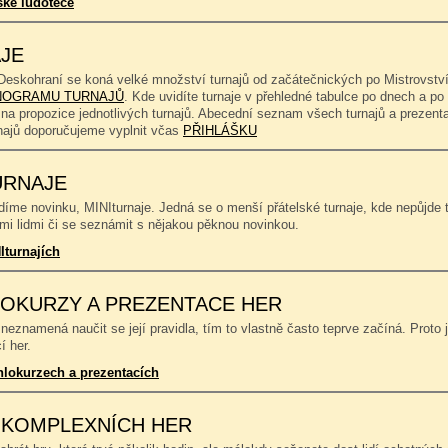
ské ludotéce
JE
Deskohraní se koná velké množství turnajů od začátečnických po Mistrovství
OGRAMU TURNAJŮ
. Kde uvidíte turnaje v přehledné tabulce po dnech a p
 na propozice jednotlivých turnajů. Abecední seznam všech turnajů a prezent
rnajů doporučujeme vyplnit včas
PŘIHLÁŠKU
URNAJE
íme novinku, MINIturnaje. Jedná se o menší přátelské turnaje, kde nepůjde to
mi lidmi či se seznámit s nějakou pěknou novinkou.
Iturnajích
OKURZY A PREZENTACE HER
neznamená naučit se její pravidla, tím to vlastně často teprve začíná. Proto 
í her.
hlokurzech a prezentacích
 KOMPLEXNÍCH HER