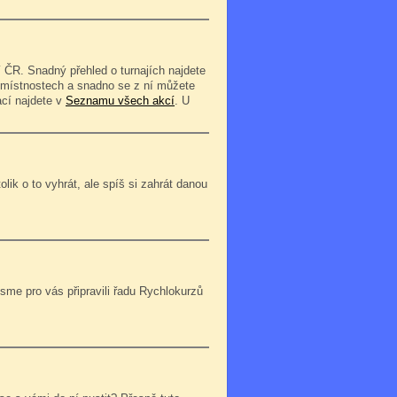
 ČR. Snadný přehled o turnajích najdete
o místnostech a snadno se z ní můžete
ací najdete v
Seznamu všech akcí
. U
lik o to vyhrát, ale spíš si zahrát danou
jsme pro vás připravili řadu Rychlokurzů