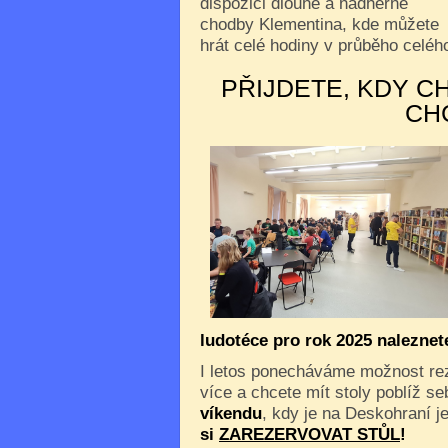
dispozici dlouhé a nádherné
chodby Klementina, kde můžete
hrát celé hodiny v průběho celého
PŘIJDETE, KDY C
CH
ludotéce pro rok 2025 nalezne
I letos ponecháváme možnost reze
více a chcete mít stoly poblíž s
víkendu
, kdy je na Deskohraní je
si
ZAREZERVOVAT STŮL
!