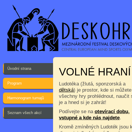
VOLNÉ HRANÍ
Úvodní strana
Program
Ludotéka (žlutá, sponzorská a
dětská
) je prostor, kde si můžete
všechny hry prohlédnout, naučit 
Harmonogram turnajů
je a hned si je zahrát!
Podívejte se na
otevírací dobu,
Seznam všech akcí
vstupné a kde nás najdete
.
Kromě zmíněných Ludoték jsou 