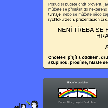
Pokud si budete chtít prověřit, j
můžete se přihlásit do některého
turnaje
, nebo se můžete něco za
rychlokurzech, prezentacích či
NENÍ TŘEBA SE H
HRA
Chcete-li přijít s oddílem, dr
skupinou, prosíme,
hlaste s
Hlavní organizátor
Duha - Děsír, projekt Deskohraní