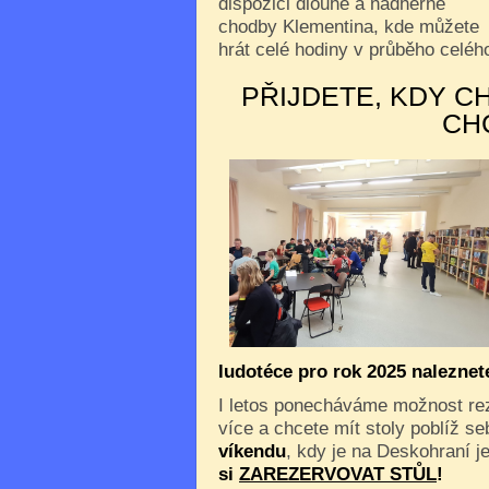
dispozici dlouhé a nádherné
chodby Klementina, kde můžete
hrát celé hodiny v průběho celého
PŘIJDETE, KDY C
CH
ludotéce pro rok 2025 nalezne
I letos ponecháváme možnost reze
více a chcete mít stoly poblíž s
víkendu
, kdy je na Deskohraní je
si
ZAREZERVOVAT STŮL
!