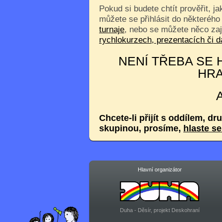
Pokud si budete chtít prověřit, j
můžete se přihlásit do některého
turnaje
, nebo se můžete něco za
rychlokurzech, prezentacích či
NENÍ TŘEBA SE H
HRA
Chcete-li přijít s oddílem, dr
skupinou, prosíme,
hlaste s
Hlavní organizátor
Duha - Děsír, projekt Deskohraní