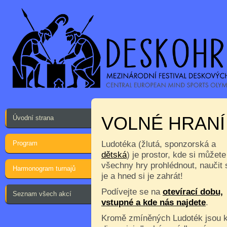
VOLNÉ HRANÍ
Úvodní strana
Program
Ludotéka (žlutá, sponzorská a
dětská
) je prostor, kde si můžete
všechny hry prohlédnout, naučit 
Harmonogram turnajů
je a hned si je zahrát!
Podívejte se na
otevírací dobu,
Seznam všech akcí
vstupné a kde nás najdete
.
Kromě zmíněných Ludoték jsou 