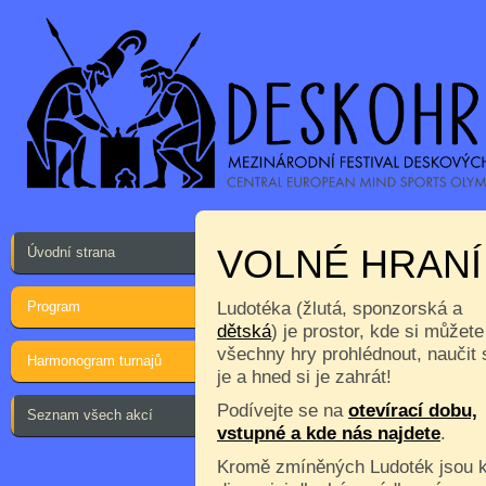
VOLNÉ HRANÍ
Úvodní strana
Program
Ludotéka (žlutá, sponzorská a
dětská
) je prostor, kde si můžete
všechny hry prohlédnout, naučit 
Harmonogram turnajů
je a hned si je zahrát!
Podívejte se na
otevírací dobu,
Seznam všech akcí
vstupné a kde nás najdete
.
Kromě zmíněných Ludoték jsou 