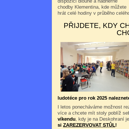
dispozici dlouhé a nádherné
chodby Klementina, kde můžete
hrát celé hodiny v průběho celého
PŘIJDETE, KDY C
CH
ludotéce pro rok 2025 nalezne
I letos ponecháváme možnost reze
více a chcete mít stoly poblíž s
víkendu
, kdy je na Deskohraní je
si
ZAREZERVOVAT STŮL
!