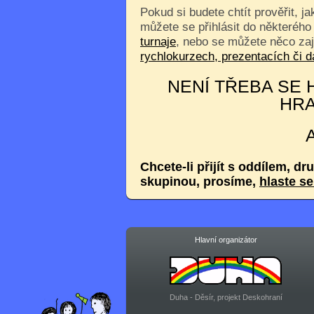
Pokud si budete chtít prověřit, j
můžete se přihlásit do některého
turnaje
, nebo se můžete něco za
rychlokurzech, prezentacích či
NENÍ TŘEBA SE H
HRA
Chcete-li přijít s oddílem, dr
skupinou, prosíme,
hlaste s
Hlavní organizátor
Duha - Děsír, projekt Deskohraní