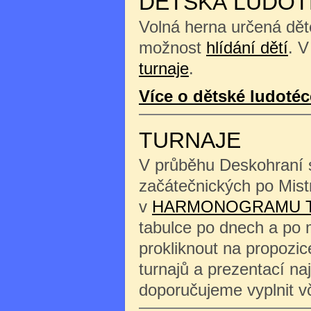
DĚTSKÁ LUDOT
Volná herna určená děte
možnost
hlídání dětí
. V
turnaje
.
Více o dětské ludotéc
TURNAJE
V průběhu Deskohraní s
začátečnických po Mist
v
HARMONOGRAMU 
tabulce po dnech a po 
prokliknout na propozi
turnajů a prezentací na
doporučujeme vyplnit 