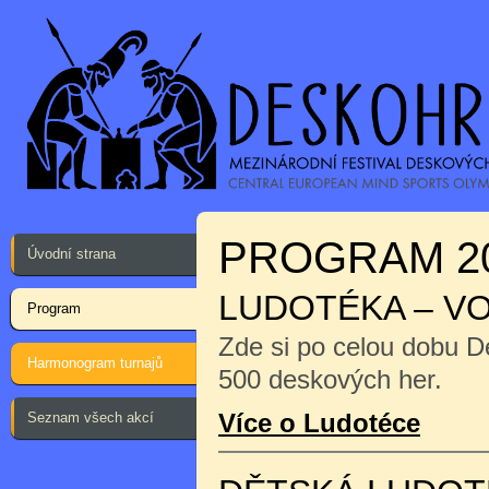
PROGRAM 2
Úvodní strana
LUDOTÉKA – V
Program
Zde si po celou dobu D
Harmonogram turnajů
500 deskových her.
Více o Ludotéce
Seznam všech akcí