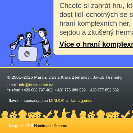
Chcete si zahrát hru, k
dost lidí ochotných se 
hraní komplexních her,
sejdou a zkušený herma
Více o hraní komplex
© 2001–2026 Martin, Dan a Klára Zemanovi, Jakub Těšínský
email:
info@deskohrani.cz
telefon: +420 608 797 462; +420 775 989 529; +420 777 852 582
Hlavními sponzory jsou
MINDOK
a
Tlama games
.
Design © 2010
Handmade Dreams