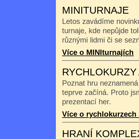
MINITURNAJE
Letos zavádíme novinku
turnaje, kde nepůjde tol
různými lidmi či se se
Více o MINIturnajích
RYCHLOKURZY 
Poznat hru neznamená na
teprve začíná. Proto js
prezentací her.
Více o rychlokurzech 
HRANÍ KOMPLE