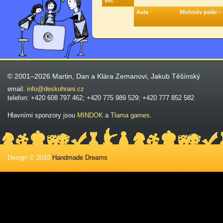
več
Aula
Michnův palác -
© 2001–2026 Martin, Dan a Klára Zemanovi, Jakub Těšínský
email:
info@deskohrani.cz
telefon: +420 608 797 462; +420 775 989 529; +420 777 852 582
Hlavními sponzory jsou
MINDOK
a
Tlama games
.
Design © 2010
Handmade Dreams