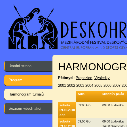
HARMONOGR
Úvodní strana
Pětimysl:
Propozice
,
Výsledky
Program
2001
2002
2003
2004
2005
2006
2007
20
Harmonogram turnajů
Aula
Michnův palác -
sobota
09:00 Go
09:00 Ludotéka
Seznam všech akcí
09.10.2010
dop
sobota
09:00 Go
09:00 Ludotéka
09.10.2010
14:00 Slavnostní 