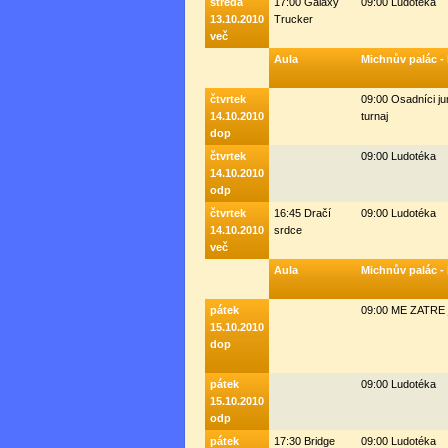
středa
17:00 Galaxy
09:00 Ludotéka
13.10.2010
Trucker
več
Aula
Michnův palác -
čtvrtek
09:00 Osadníci jun
14.10.2010
turnaj
dop
čtvrtek
09:00 Ludotéka
14.10.2010
odp
čtvrtek
16:45 Dračí
09:00 Ludotéka
14.10.2010
srdce
več
Aula
Michnův palác -
pátek
09:00 ME ZATRE j
15.10.2010
dop
pátek
09:00 Ludotéka
15.10.2010
odp
pátek
17:30 Bridge
09:00 Ludotéka