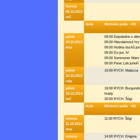
čtvrtek
09.10.2014
več
Aula
Michnův palác - M1
pátek
09:00 Dopoledne s dá
10.10.2014
09:00 Hlavolamové hry
dop
09:00 Hodina duchů jun
09:00 Go jun. IV
09:00 Summoner Wars 
09:00 Panic Lab junioři
pátek
16:00 RYCH: Malacca
10.10.2014
odp
pátek
19:00 RYCH: Burgund
10.10.2014
hrady
več
20:00 RYCH: Šógi
Aula
Michnův palác - M1
sobota
11:00 RYCH: Šógi
11.10.2014
dop
sobota
14:00 RYCH: Enigma