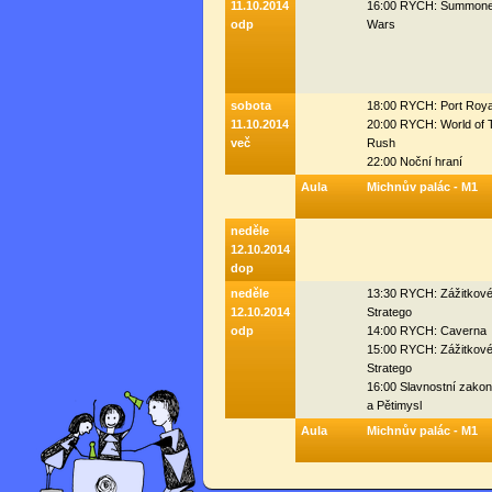
11.10.2014
16:00 RYCH: Summone
odp
Wars
sobota
18:00 RYCH: Port Roya
11.10.2014
20:00 RYCH: World of 
več
Rush
22:00 Noční hraní
Aula
Michnův palác - M1
neděle
12.10.2014
dop
neděle
13:30 RYCH: Zážitkov
12.10.2014
Stratego
odp
14:00 RYCH: Caverna
15:00 RYCH: Zážitkov
Stratego
16:00 Slavnostní zako
a Pětimysl
Aula
Michnův palác - M1