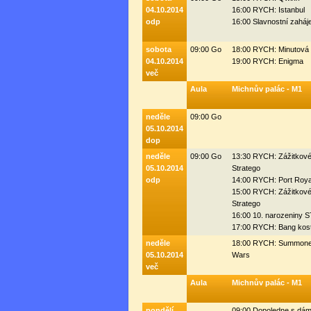
04.10.2014
16:00 RYCH: Istanbul
odp
16:00 Slavnostní zaháj
sobota
09:00 Go
18:00 RYCH: Minutová 
04.10.2014
19:00 RYCH: Enigma
več
Aula
Michnův palác - M1
neděle
09:00 Go
05.10.2014
dop
neděle
09:00 Go
13:30 RYCH: Zážitkov
05.10.2014
Stratego
odp
14:00 RYCH: Port Roya
15:00 RYCH: Zážitkov
Stratego
16:00 10. narozeniny
17:00 RYCH: Bang kos
neděle
18:00 RYCH: Summone
05.10.2014
Wars
več
Aula
Michnův palác - M1
pondělí
09:00 Dopoledne s dá