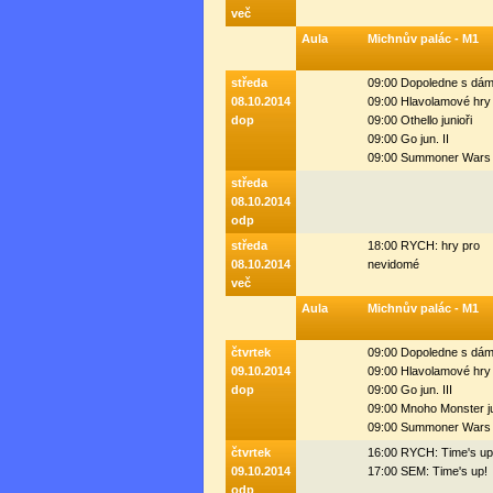
več
Aula
Michnův palác - M1
středa
09:00 Dopoledne s dá
08.10.2014
09:00 Hlavolamové hry
dop
09:00 Othello junioři
09:00 Go jun. II
09:00 Summoner Wars 
středa
08.10.2014
odp
středa
18:00 RYCH: hry pro
08.10.2014
nevidomé
več
Aula
Michnův palác - M1
čtvrtek
09:00 Dopoledne s dá
09.10.2014
09:00 Hlavolamové hry
dop
09:00 Go jun. III
09:00 Mnoho Monster j
09:00 Summoner Wars 
čtvrtek
16:00 RYCH: Time's up
09.10.2014
17:00 SEM: Time's up!
odp