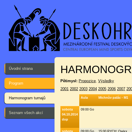
HARMONOGR
Úvodní strana
Pětimysl:
Propozice
,
Výsledky
Program
2001
2002
2003
2004
2005
2006
2007
20
Harmonogram turnajů
Aula
Michnův palác - M1
sobota
09:00 Go
Seznam všech akcí
04.10.2014
dop
sobota
09:00 Go
15:00 RYCH: Qwixx