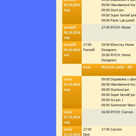
06.10.2014
09:00 Hlavolamové hry
dop
09:00 Duch jun.
09:00 Super farmář juni
09:00 Panic Lab junioři
pondělí
17:00 RYCH: iKnow
06.10.2014
odp
pondělí
17:00
19:00 Křest hry Home
06.10.2014
Farmáři
Designers
več
20:00 RYCH: Home
Designers
Aula
Michnův palác - M1
úterý
09:00 Dopoledne s dá
07.10.2014
09:00 Hlavolamové hry
dop
09:00 Duchová jun.
09:00 Super farmář jun 
09:00 Go jun. I
09:00 Summoner Wars 
úterý
16:00 RYCH: Carrom
07.10.2014
odp
úterý
17:00
17:45 Carrom
07.10.2014
Dixit