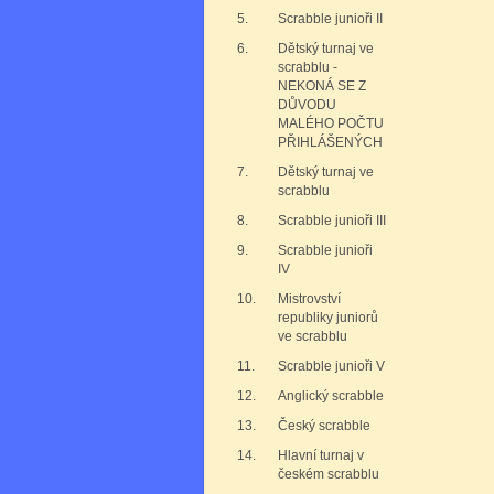
5.
Scrabble junioři II
6.
Dětský turnaj ve
scrabblu -
NEKONÁ SE Z
DŮVODU
MALÉHO POČTU
PŘIHLÁŠENÝCH
7.
Dětský turnaj ve
scrabblu
8.
Scrabble junioři III
9.
Scrabble junioři
IV
10.
Mistrovství
republiky juniorů
ve scrabblu
11.
Scrabble junioři V
12.
Anglický scrabble
13.
Český scrabble
14.
Hlavní turnaj v
českém scrabblu