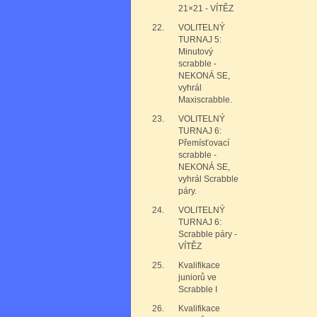
21×21 - VÍTĚZ
22.
VOLITELNÝ
TURNAJ 5:
Minutový
scrabble -
NEKONÁ SE,
vyhrál
Maxiscrabble.
23.
VOLITELNÝ
TURNAJ 6:
Přemísťovací
scrabble -
NEKONÁ SE,
vyhrál Scrabble
páry.
24.
VOLITELNÝ
TURNAJ 6:
Scrabble páry -
VÍTĚZ
25.
Kvalifikace
juniorů ve
Scrabble I
26.
Kvalifikace