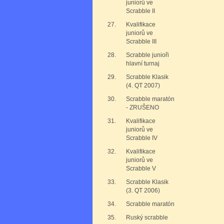
juniorů ve
Scrabble II
27.
Kvalifikace
juniorů ve
Scrabble III
28.
Scrabble junioři
hlavní turnaj
29.
Scrabble Klasik
(4. QT 2007)
30.
Scrabble maratón
- ZRUŠENO
31.
Kvalifikace
juniorů ve
Scrabble IV
32.
Kvalifikace
juniorů ve
Scrabble V
33.
Scrabble Klasik
(3. QT 2006)
34.
Scrabble maratón
35.
Ruský scrabble