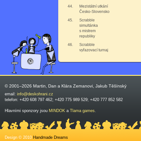
44.
Mezistátní utkání
Česko-Slovensko
45.
Scrabble
simultánka
s mistrem
republiky
46.
Scrabble
vyřazovací turnaj
© 2001–2026 Martin, Dan a Klára Zemanovi, Jakub Těšínský
email:
info@deskohrani.cz
telefon: +420 608 797 462; +420 775 989 529; +420 777 852 582
Hlavními sponzory jsou
MINDOK
a
Tlama games
.
Design © 2010
Handmade Dreams