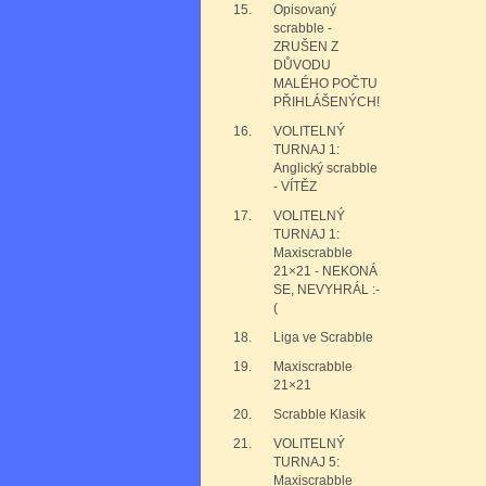
15.
Opisovaný
scrabble -
ZRUŠEN Z
DŮVODU
MALÉHO POČTU
PŘIHLÁŠENÝCH!
16.
VOLITELNÝ
TURNAJ 1:
Anglický scrabble
- VÍTĚZ
17.
VOLITELNÝ
TURNAJ 1:
Maxiscrabble
21×21 - NEKONÁ
SE, NEVYHRÁL :-
(
18.
Liga ve Scrabble
19.
Maxiscrabble
21×21
20.
Scrabble Klasik
21.
VOLITELNÝ
TURNAJ 5:
Maxiscrabble