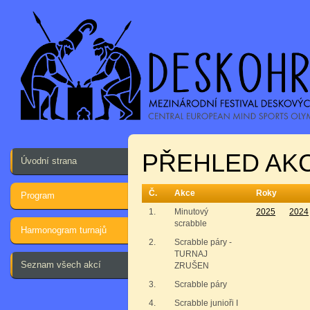
PŘEHLED AKC
Úvodní strana
Č.
Akce
Roky
Program
1.
Minutový
2025
2024
scrabble
Harmonogram turnajů
2.
Scrabble páry -
TURNAJ
Seznam všech akcí
ZRUŠEN
3.
Scrabble páry
4.
Scrabble junioři I