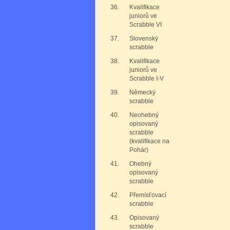
36.
Kvalifikace
juniorů ve
Scrabble VI
37.
Slovenský
scrabble
38.
Kvalifikace
juniorů ve
Scrabble I-V
39.
Německý
scrabble
40.
Neohebný
opisovaný
scrabble
(kvalifikace na
Pohár)
41.
Ohebný
opisovaný
scrabble
42.
Přemísťovací
scrabble
43.
Opisovaný
scrabble