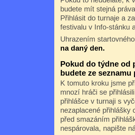
budete mít stejná práva 
Přihlásit do turnaje a z
festivalu v Info-stánku 
Uhrazením startovného
na daný den.
Pokud do týdne od př
budete ze seznamu 
K tomuto kroku jsme při
mnozí hráči se přihlásili
přihlášce v turnaji s v
nezaplacené přihlášky 
před smazáním přihlášk
nespárovala, napište n