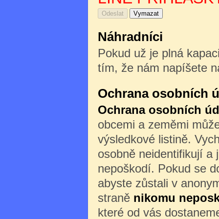
Náhradníci
Pokud už je plná kapaci
tím, že nám napíšete n
Ochrana osobních ú
Ochrana osobních úd
obcemi a zeměmi může b
výsledkové listině. Vyc
osobně neidentifikují a 
nepoškodí. Pokud se do
abyste zůstali v anony
straně
nikomu nepos
které od vás dostaneme