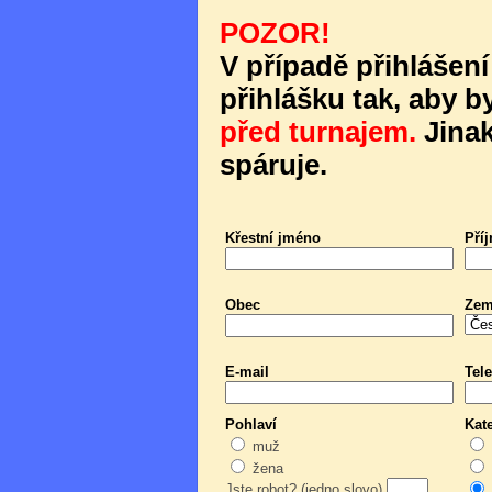
POZOR!
V případě přihlášení
přihlášku tak, aby b
před turnajem.
Jinak
spáruje.
Křestní jméno
Pří
Obec
Ze
E-mail
Tele
Pohlaví
Kat
muž
žena
Jste robot? (jedno slovo)