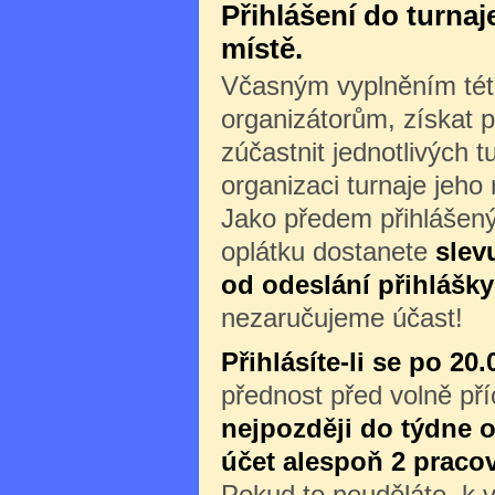
Přihlášení do turna
místě.
Včasným vyplněním této
organizátorům, získat p
zúčastnit jednotlivých 
organizaci turnaje jeho
Jako předem přihlášený
oplátku dostanete
slev
od odeslání přihlášky
nezaručujeme účast!
Přihlásíte-li se po 20.
přednost před volně př
nejpozději do týdne o
účet alespoň 2 praco
Pokud to neuděláte, k v