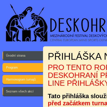
PŘIHLÁŠKA 
Úvodní strana
PRO TENTO ROK
Program
DESKOHRANÍ PŘ
Harmonogram turnajů
LINE PŘIHLÁŠKY
Seznam všech akcí
Tato přihláška slouž
před začátkem turna