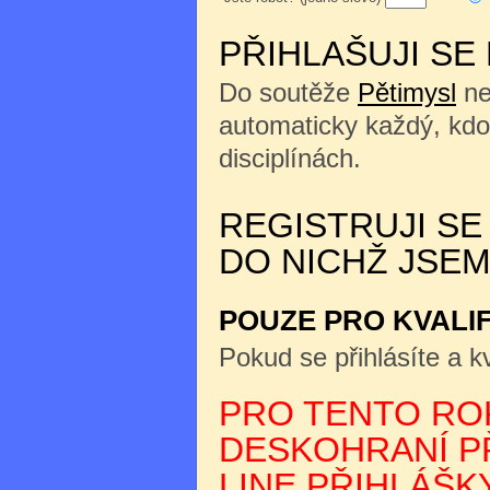
PŘIHLAŠUJI SE
Do soutěže
Pětimysl
ne
automaticky každý, kdo
disciplínách.
REGISTRUJI SE
DO NICHŽ JSEM
POUZE PRO KVALI
Pokud se přihlásíte a kv
PRO TENTO ROK
DESKOHRANÍ PŘ
LINE PŘIHLÁŠKY