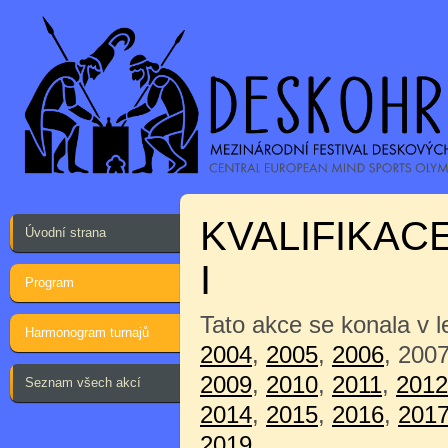
KVALIFIKAC
Úvodní strana
I
Program
Tato akce se konala v 
Harmonogram turnajů
2004
,
2005
,
2006
, 200
2009
,
2010
,
2011
,
2012
Seznam všech akcí
2014
,
2015
,
2016
,
201
2019
.