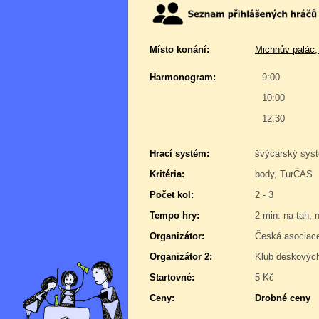
Místo konání:
Michnův palác,
Harmonogram:
9:00
10:00
12:30
Hrací systém:
švýcarský sys
Kritéria:
body, TurČAS
Počet kol:
2 - 3
Tempo hry:
2 min. na tah, 
Organizátor:
Česká asociac
Organizátor 2:
Klub deskových
Startovné:
5 Kč
Ceny:
Drobné ceny