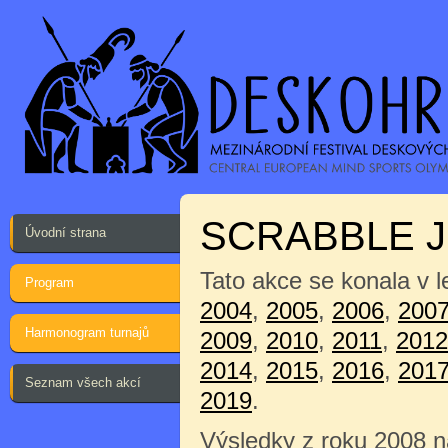
SCRABBLE J
Úvodní strana
Tato akce se konala v 
Program
2004
,
2005
,
2006
,
200
Harmonogram turnajů
2009
,
2010
,
2011
,
2012
2014
,
2015
,
2016
,
201
Seznam všech akcí
2019
.
Výsledky z roku 2008 