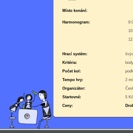
Místo konání:
Harmonogram:
9:
10
12
Hrací systém:
švý
Kritéria:
bod
Počet kol:
podl
Tempo hry:
2 mi
Organizátor:
Česk
Startovné:
5 K
Ceny:
Dro