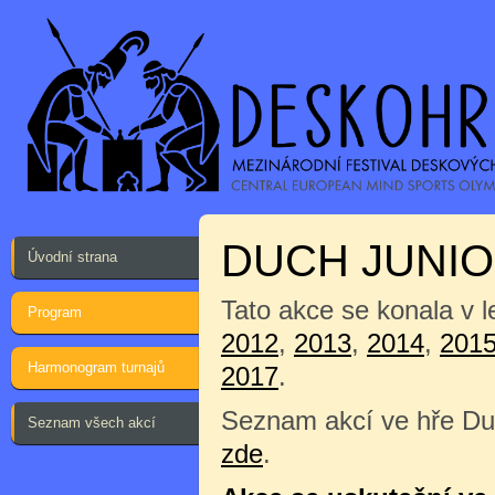
DUCH JUNIO
Úvodní strana
Tato akce se konala v l
Program
2012
,
2013
,
2014
,
201
Harmonogram turnajů
2017
.
Seznam akcí ve hře Du
Seznam všech akcí
zde
.