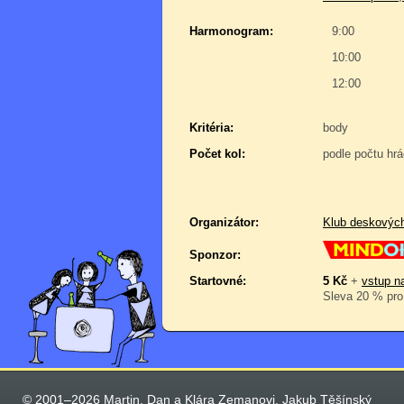
Harmonogram:
9:00
10:00
12:00
Kritéria:
body
Počet kol:
podle počtu hr
Organizátor:
Klub deskovýc
Sponzor:
Startovné:
5 Kč
+
vstup na
Sleva 20 % pro 
© 2001–2026 Martin, Dan a Klára Zemanovi, Jakub Těšínský