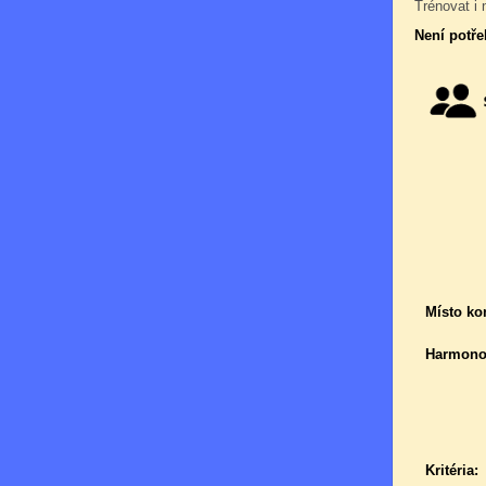
Trénovat i 
Není potře
Místo ko
Harmono
Kritéria: