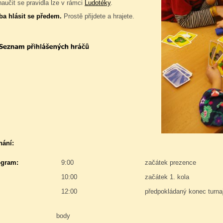
naučit se pravidla lze v rámci
Ludotéky
.
ba hlásit se předem.
Prostě přijdete a hrajete.
nání:
gram:
9:00
začátek prezence
10:00
začátek 1. kola
12:00
předpokládaný konec turna
body