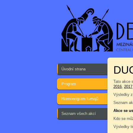
DUC
Úvodní strana
Tato akce 
Program
2016
,
2017
Výsledky z
Harmonogram turnajů
Seznam akc
Akce se us
Seznam všech akcí
Kdo se můž
Výsledky t