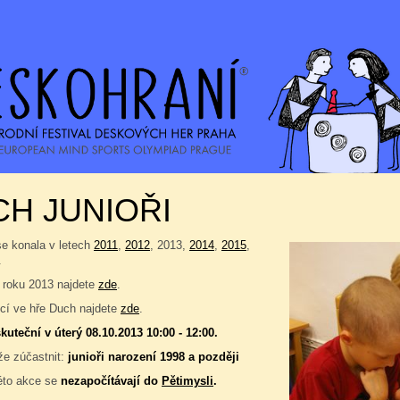
H JUNIOŘI
se konala v letech
2011
,
2012
, 2013,
2014
,
2015
,
.
 roku 2013 najdete
zde
.
í ve hře Duch najdete
zde
.
kuteční v úterý 08.10.2013 10:00 - 12:00.
e zúčastnit:
junioři narození 1998 a později
éto akce se
nezapočítávají do
Pětimysli
.