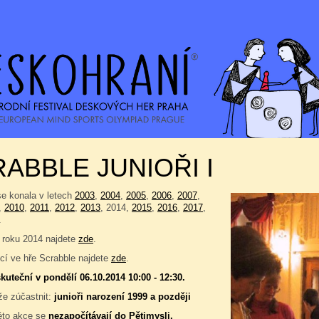
ABBLE JUNIOŘI I
se konala v letech
2003
,
2004
,
2005
,
2006
,
2007
,
,
2010
,
2011
,
2012
,
2013
, 2014,
2015
,
2016
,
2017
,
.
 roku 2014 najdete
zde
.
í ve hře Scrabble najdete
zde
.
kuteční v pondělí 06.10.2014 10:00 - 12:30.
e zúčastnit:
junioři narození 1999 a později
éto akce se
nezapočítávají do
Pětimysli
.