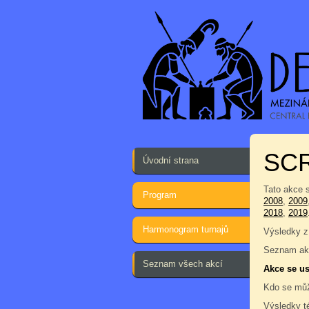
SCR
Úvodní strana
Tato akce 
Program
2008
,
2009
2018
,
2019
Harmonogram turnajů
Výsledky z
Seznam akc
Seznam všech akcí
Akce se us
Kdo se můž
Výsledky t