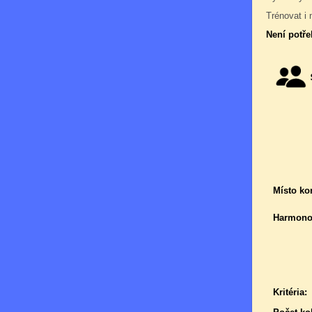
Trénovat i 
Není potře
Místo ko
Harmono
Kritéria: