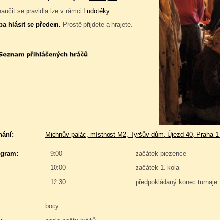
naučit se pravidla lze v rámci
Ludotéky
.
ba hlásit se předem.
Prostě přijdete a hrajete.
nání:
Michnův palác, místnost M2, Tyršův dům, Újezd 40, Praha 1
gram:
9:00
začátek prezence
10:00
začátek 1. kola
12:30
předpokládaný konec turnaje
body