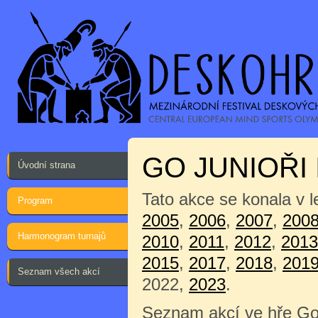
GO JUNIOŘI 
Úvodní strana
Tato akce se konala v 
Program
2005
,
2006
,
2007
,
200
Harmonogram turnajů
2010
,
2011
,
2012
,
2013
2015
,
2017
,
2018
,
201
Seznam všech akcí
2022,
2023
.
Seznam akcí ve hře Go