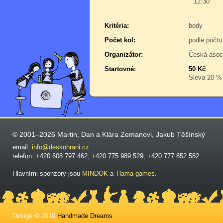
12:30
Kritéria:
body
Počet kol:
podle počtu
Organizátor:
Česká asoc
Startovné:
50 Kč
Sleva 20 % p
© 2001–2026 Martin, Dan a Klára Zemanovi, Jakub Těšínský
email:
info@deskohrani.cz
telefon: +420 608 797 462; +420 775 989 529; +420 777 852 582
Hlavními sponzory jsou
MINDOK
a
Tlama games
.
Design © 2010
Handmade Dreams