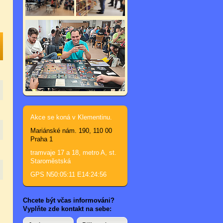
Akce se koná v Klementinu.
Mariánské nám. 190, 110 00
Praha 1
tramvaje 17 a 18, metro A, st.
Staroměstská
GPS N50:05:11 E14:24:56
Chcete být včas informováni?
Vyplňte zde kontakt na sebe: