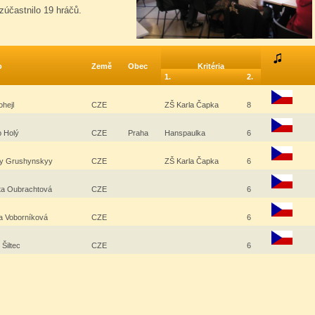
zúčastnilo 19 hráčů.
o
Země
Obec
Kritéria
1.
2.
ohejl
CZE
ZŠ Karla Čapka
8
p Holý
CZE
Praha
Hanspaulka
6
iy Grushynskyy
CZE
ZŠ Karla Čapka
6
ta Oubrachtová
CZE
6
a Voborníková
CZE
6
 Šiltec
CZE
6