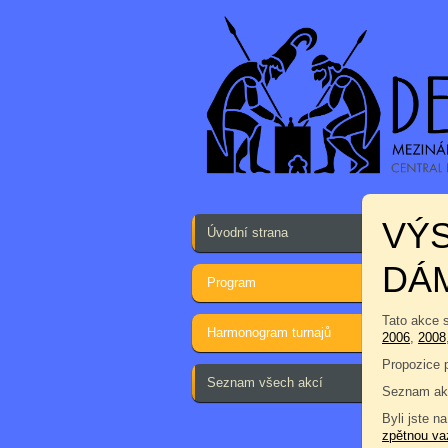
VÝ
Úvodní strana
DÁM
Program
Tato akce 
Harmonogram turnajů
2006
,
2008
Propozice 
Seznam všech akcí
Seznam ak
Byli jste na
zpětnou va