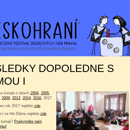
SLEDKY DOPOLEDNE S
OU I
se konala v letech
2004
,
2005
,
,
2009
,
2013
,
2014
,
2016
, 2017.
pro rok 2017 najdete
zde
.
cí ve hře Dáma najdete
zde
.
 turnaji?
Poskytněte nám
zbu!