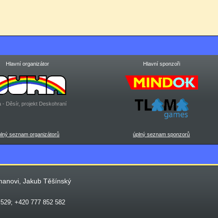
Hlavní organizátor
Hlavní sponzoři
 - Děsír, projekt Deskohraní
plný seznam organizátorů
úplný seznam sponzorů
manovi, Jakub Těšínský
 529; +420 777 852 582