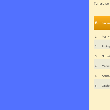
Turnaje se 
Č.
Jmén
1.
Petr N
2.
Proko
3.
Nozar
4.
Marké
5.
Adrian
6.
Ondřej