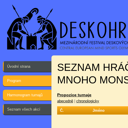
SEZNAM HRÁ
Úvodní strana
MNOHO MONS
Program
Propozice turnaje
Harmonogram turnajů
abecedně
|
chronologicky
Seznam všech akcí
Č.
Jméno