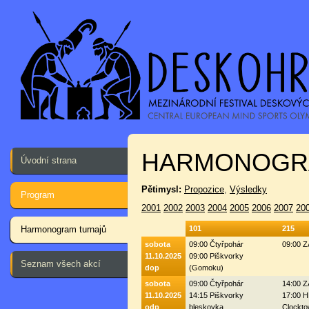
HARMONOGR
Úvodní strana
Pětimysl:
Propozice
,
Výsledky
Program
2001
2002
2003
2004
2005
2006
2007
20
Harmonogram turnajů
101
215
sobota
09:00 Čtyřpohár
09:00 
11.10.2025
09:00 Piškvorky
Seznam všech akcí
dop
(Gomoku)
sobota
09:00 Čtyřpohár
14:00 
11.10.2025
14:15 Piškvorky
17:00 H
odp
bleskovka
Clockto