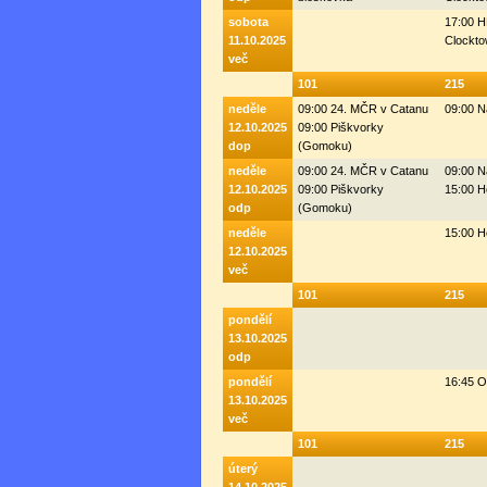
sobota
17:00 H
11.10.2025
Clockto
več
101
215
neděle
09:00 24. MČR v Catanu
09:00 N
12.10.2025
09:00 Piškvorky
dop
(Gomoku)
neděle
09:00 24. MČR v Catanu
09:00 N
12.10.2025
09:00 Piškvorky
15:00 H
odp
(Gomoku)
neděle
15:00 H
12.10.2025
več
101
215
pondělí
13.10.2025
odp
pondělí
16:45 
13.10.2025
več
101
215
úterý