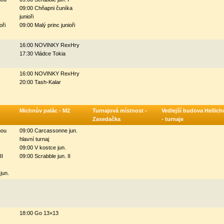
09:00 Chňapni čuníka
junioři
oři
09:00 Malý princ junioři
16:00 NOVINKY RexHry
17:30 Vládce Tokia
16:00 NOVINKY RexHry
20:00 Tash-Kalar
Michnův palác - M2
Turnajová místnost -
Vedlejší budova Hellich
Zasedačka
- turnaje
mou
09:00 Carcassonne jun.
hlavní turnaj
09:00 V kostce jun.
II
09:00 Scrabble jun. II
jun.
18:00 Go 13×13