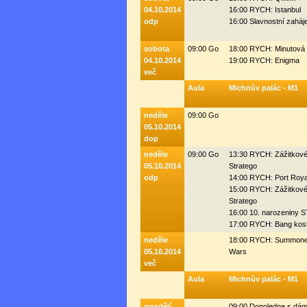
04.10.2014
16:00 RYCH: Istanbul
odp
16:00 Slavnostní zaháj
sobota
09:00 Go
18:00 RYCH: Minutová 
04.10.2014
19:00 RYCH: Enigma
več
Aula
Michnův palác - M1
neděle
09:00 Go
05.10.2014
dop
neděle
09:00 Go
13:30 RYCH: Zážitkov
05.10.2014
Stratego
odp
14:00 RYCH: Port Roya
15:00 RYCH: Zážitkov
Stratego
16:00 10. narozeniny
17:00 RYCH: Bang kos
neděle
18:00 RYCH: Summone
05.10.2014
Wars
več
Aula
Michnův palác - M1
pondělí
09:00 Dopoledne s dá