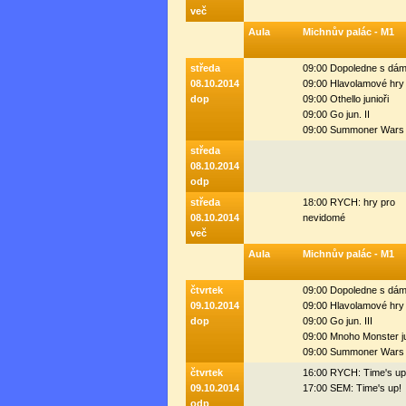
več
Aula
Michnův palác - M1
středa
09:00 Dopoledne s dá
08.10.2014
09:00 Hlavolamové hry
dop
09:00 Othello junioři
09:00 Go jun. II
09:00 Summoner Wars 
středa
08.10.2014
odp
středa
18:00 RYCH: hry pro
08.10.2014
nevidomé
več
Aula
Michnův palác - M1
čtvrtek
09:00 Dopoledne s dá
09.10.2014
09:00 Hlavolamové hry
dop
09:00 Go jun. III
09:00 Mnoho Monster j
09:00 Summoner Wars 
čtvrtek
16:00 RYCH: Time's up
09.10.2014
17:00 SEM: Time's up!
odp