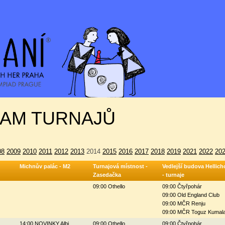
AM TURNAJŮ
08
2009
2010
2011
2012
2013
2014
2015
2016
2017
2018
2019
2021
2022
20
Michnův palác - M2
Turnajová místnost -
Vedlejší budova Hellich
Zasedačka
- turnaje
09:00 Othello
09:00 Čtyřpohár
09:00 Old England Club
09:00 MČR Renju
09:00 MČR Toguz Kumal
14:00 NOVINKY Albi
09:00 Othello
09:00 Čtyřpohár