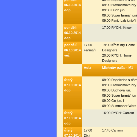
06.10.2014
09:00 Hlavolamové hry
dop
09:00 Duch jun.
09:00 Super farmář juni
09:00 Panic Lab junioři
pondělí
17:00 RYCH: iKnow
06.10.2014
odp
pondělí
17:00
19:00 Křest hry Home
06.10.2014
Farmáři
Designers
več
20:00 RYCH: Home
Designers
Aula
Michnův palác - M1
úterý
09:00 Dopoledne s dá
07.10.2014
09:00 Hlavolamové hry
dop
09:00 Duchová jun.
09:00 Super farmář jun 
09:00 Go jun. I
09:00 Summoner Wars 
úterý
16:00 RYCH: Carrom
07.10.2014
odp
úterý
17:00
17:45 Carrom
07.10.2014
Dixit