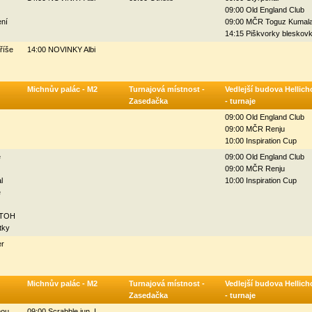
09:00 Old England Club
ení
09:00 MČR Toguz Kumal
14:15 Piškvorky bleskov
říše
14:00 NOVINKY Albi
Michnův palác - M2
Turnajová místnost -
Vedlejší budova Hellich
Zasedačka
- turnaje
09:00 Old England Club
09:00 MČR Renju
10:00 Inspiration Cup
é
09:00 Old England Club
09:00 MČR Renju
l
10:00 Inspiration Cup
é
 STOH
tky
r
Michnův palác - M2
Turnajová místnost -
Vedlejší budova Hellich
Zasedačka
- turnaje
mou
09:00 Scrabble jun. I