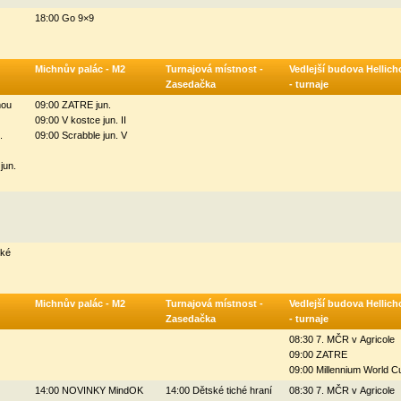
18:00 Go 9×9
Michnův palác - M2
Turnajová místnost -
Vedlejší budova Hellich
Zasedačka
- turnaje
mou
09:00 ZATRE jun.
09:00 V kostce jun. II
.
09:00 Scrabble jun. V
jun.
ské
Michnův palác - M2
Turnajová místnost -
Vedlejší budova Hellich
Zasedačka
- turnaje
08:30 7. MČR v Agricole
09:00 ZATRE
09:00 Millennium World C
14:00 NOVINKY MindOK
14:00 Dětské tiché hraní
08:30 7. MČR v Agricole