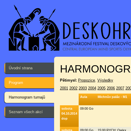
HARMONOGR
Úvodní strana
Pětimysl:
Propozice
,
Výsledky
Program
2001
2002
2003
2004
2005
2006
2007
20
Harmonogram turnajů
Aula
Michnův palác - M1
sobota
09:00 Go
Seznam všech akcí
04.10.2014
dop
sobota
09:00 Go
15:00 RYCH: Qwixx