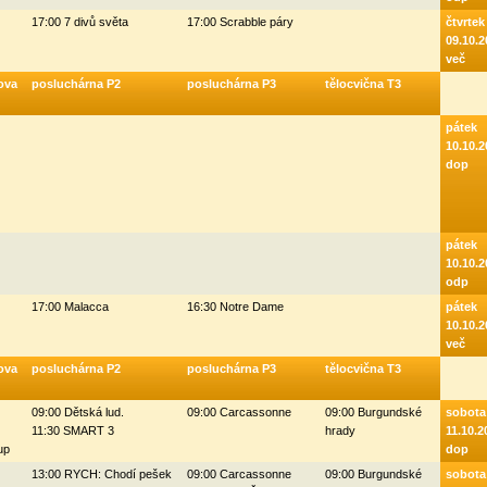
17:00 7 divů světa
17:00 Scrabble páry
čtvrtek
09.10.2
več
ova
posluchárna P2
posluchárna P3
tělocvična T3
pátek
10.10.2
dop
pátek
10.10.2
odp
17:00 Malacca
16:30 Notre Dame
pátek
10.10.2
več
ova
posluchárna P2
posluchárna P3
tělocvična T3
09:00 Dětská lud.
09:00 Carcassonne
09:00 Burgundské
sobota
11:30 SMART 3
hrady
11.10.2
up
dop
13:00 RYCH: Chodí pešek
09:00 Carcassonne
09:00 Burgundské
sobota