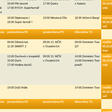
15:00 Pět okurek
17:00 Qwixx
z Katanu
04.10.2
ak
17:00 RYCH: Superfarmář
odp
ka
18:00 Diplomacie I
19:00 Minutová říše
18:30 Večerní Bang!
sobota
18:00 Super farmář I
04.10.2
več
ova
posluchárna P2
posluchárna P3
tělocvična T3
09:00 Dětská lud.
09:00 13. MČR
09:00 Dominion Tour
neděle
11:30 SMART 2
v Osadnících
QT
05.10.2
dop
13:00 Duchová v koupelně
09:00 13. MČR
14:00 Dominion Tour
neděle
15:00 Duch
v Osadnících
14:00 Dominion Tour
05.10.2
17:00 Hodina duchů
junioři
odp
19:00 Duší finále
14:00 Dominion Tour
neděle
05.10.2
več
ova
posluchárna P2
posluchárna P3
tělocvična T3
ponděl