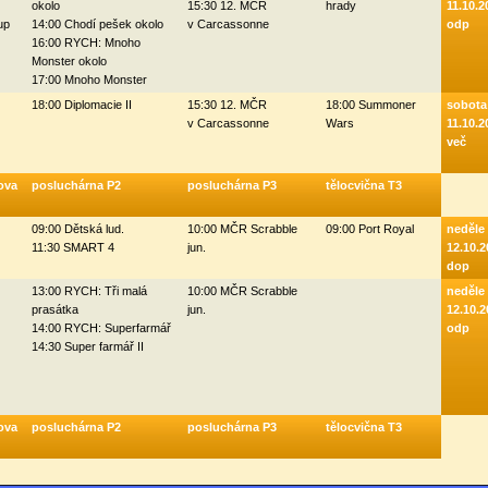
okolo
15:30 12. MČR
hrady
11.10.2
up
14:00 Chodí pešek okolo
v Carcassonne
odp
16:00 RYCH: Mnoho
Monster okolo
17:00 Mnoho Monster
18:00 Diplomacie II
15:30 12. MČR
18:00 Summoner
sobota
v Carcassonne
Wars
11.10.2
več
ova
posluchárna P2
posluchárna P3
tělocvična T3
09:00 Dětská lud.
10:00 MČR Scrabble
09:00 Port Royal
neděle
11:30 SMART 4
jun.
12.10.2
dop
13:00 RYCH: Tři malá
10:00 MČR Scrabble
neděle
prasátka
jun.
12.10.2
14:00 RYCH: Superfarmář
odp
14:30 Super farmář II
ova
posluchárna P2
posluchárna P3
tělocvična T3