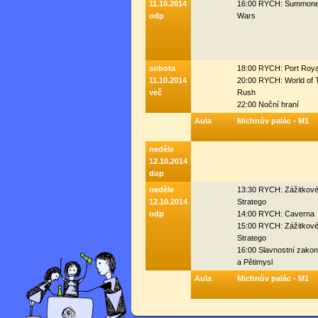
11.10.2014
16:00 RYCH: Summone
odp
Wars
sobota
18:00 RYCH: Port Roya
11.10.2014
20:00 RYCH: World of 
več
Rush
22:00 Noční hraní
Aula
Michnův palác - M1
neděle
12.10.2014
dop
neděle
13:30 RYCH: Zážitkov
12.10.2014
Stratego
odp
14:00 RYCH: Caverna
15:00 RYCH: Zážitkov
Stratego
16:00 Slavnostní zako
a Pětimysl
Aula
Michnův palác - M1