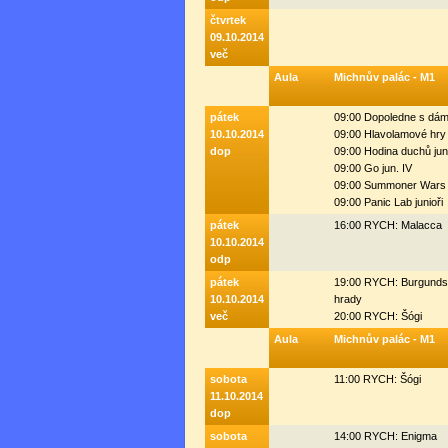
čtvrtek
09.10.2014
več
Aula
Michnův palác - M1
pátek
09:00 Dopoledne s dá
10.10.2014
09:00 Hlavolamové hry
dop
09:00 Hodina duchů jun
09:00 Go jun. IV
09:00 Summoner Wars 
09:00 Panic Lab junioři
pátek
16:00 RYCH: Malacca
10.10.2014
odp
pátek
19:00 RYCH: Burgund
10.10.2014
hrady
več
20:00 RYCH: Šógi
Aula
Michnův palác - M1
sobota
11:00 RYCH: Šógi
11.10.2014
dop
sobota
14:00 RYCH: Enigma