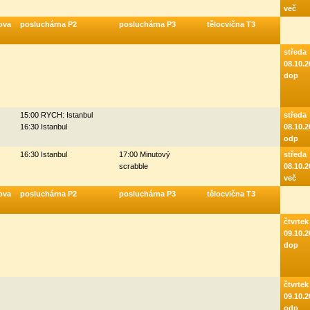
več
ova
posluchárna P2
posluchárna P3
tělocvična T3
středa
08.10.2
dop
15:00 RYCH: Istanbul
středa
16:30 Istanbul
08.10.2
odp
16:30 Istanbul
17:00 Minutový
středa
scrabble
08.10.2
več
ova
posluchárna P2
posluchárna P3
tělocvična T3
čtvrtek
09.10.2
dop
čtvrtek
09.10.2
odp