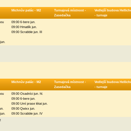
Michnův palác - M2
Turnajová místnost -
Vedlejší budova Hellich
Zasedačka
- turnaje
mou
09:00 6-bere jun.
09:00 Hmatlík jun.
09:00 Scrabble jun. III
jun.
Michnův palác - M2
Turnajová místnost -
Vedlejší budova Hellich
Zasedačka
- turnaje
mou
09:00 Osadníci jun. hl.
09:00 6-bere jun.
09:00 Umí prase létat jun.
un.
09:00 Qwixx jun.
jun.
09:00 Scrabble jun. IV
!