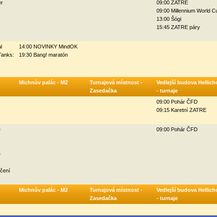
r
09:00 ZATRE
09:00 Millennium World C
13:00 Šógi
15:45 ZATRE páry
l
14:00 NOVINKY MindOK
Tanks:
19:30 Bang! maratón
Michnův palác - M2
Turnajová místnost -
Vedlejší budova Hellich
Zasedačka
- turnaje
09:00 Pohár ČFD
09:15 Karetní ZATRE
é
09:00 Pohár ČFD
é
nčení
Michnův palác - M2
Turnajová místnost -
Vedlejší budova Hellich
Zasedačka
- turnaje