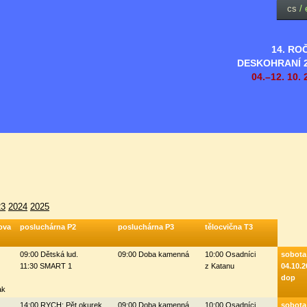
cs
/
14. RO
DESKOHRANÍ 
04.–12. 10. 
23
2024
2025
ova
posluchárna P2
posluchárna P3
tělocvična T3
09:00 Dětská lud.
09:00 Doba kamenná
10:00 Osadníci
sobota
11:30 SMART 1
z Katanu
04.10.2
dop
ak
14:00 RYCH: Pět okurek
09:00 Doba kamenná
10:00 Osadníci
sobota