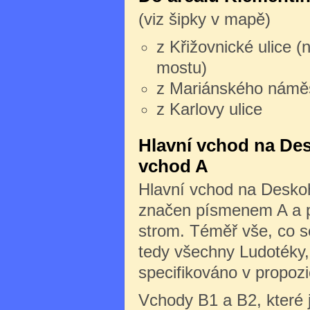
(viz šipky v mapě)
z Křižovnické ulice (
mostu)
z Mariánského námě
z Karlovy ulice
Hlavní vchod na Des
vchod A
Hlavní vchod na Deskoh
značen písmenem A a po
strom. Téměř vše, co s
tedy všechny Ludotéky, 
specifikováno v propozi
Vchody B1 a B2, které 