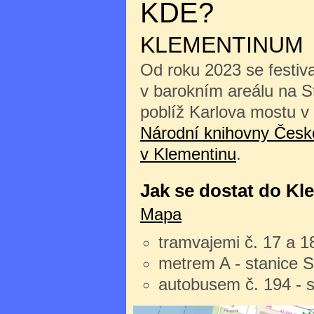
KDE?
KLEMENTINUM
Od roku 2023 se festiv
v barokním areálu na 
poblíž Karlova mostu v
Národní knihovny České
v Klementinu
.
Jak se dostat do Kl
Mapa
tramvajemi č. 17 a 1
metrem A - stanice 
autobusem č. 194 - 