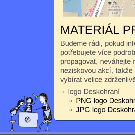
MATERIÁL P
Budeme rádi, pokud inf
potřebujete více podrobn
propagovat, neváhejte n
neziskovou akcí, takže
vybírat velice zdrženliv
logo Deskohraní
PNG logo Deskohr
JPG logo Deskohran