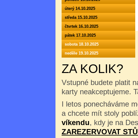
úterý 14.10.2025
středa 15.10.2025
čtvrtek 16.10.2025
pátek 17.10.2025
sobota 18.10.2025
neděle 19.10.2025
ZA KOLIK?
Vstupné budete platit n
karty neakceptujeme. 
I letos ponecháváme mož
a chcete mít stoly pob
víkendu
, kdy je na Des
ZAREZERVOVAT STŮ