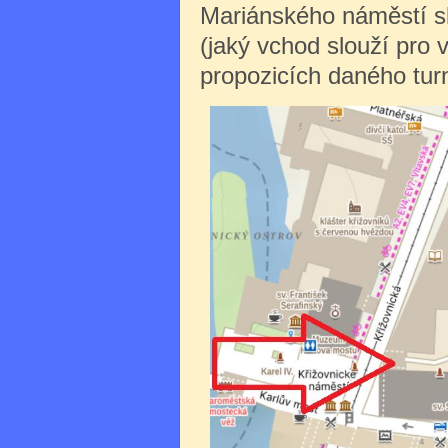
Mariánského náměstí sl
(jaký vchod slouží pro 
propozicích daného turn