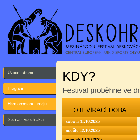
KDY?
Úvodní strana
Program
Festival proběhne ve 
Harmonogram turnajů
OTEVÍRACÍ DOBA
Seznam všech akcí
sobota 11.10.2025
neděle 12.10.2025
pondělí 13.10.2025