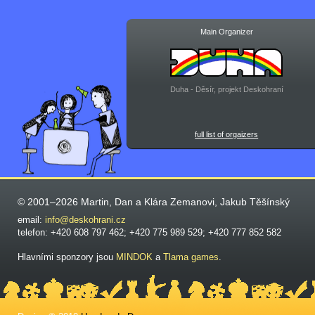
Main Organizer
Duha - Děsír, projekt Deskohraní
full list of orgaizers
© 2001–2026 Martin, Dan a Klára Zemanovi, Jakub Těšínský
email:
info@deskohrani.cz
telefon: +420 608 797 462; +420 775 989 529; +420 777 852 582
Hlavními sponzory jsou
MINDOK
a
Tlama games
.