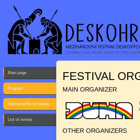
FESTIVAL OR
Main page
Program
MAIN ORGANIZER
Tournaments Schedule
List of events
OTHER ORGANIZERS