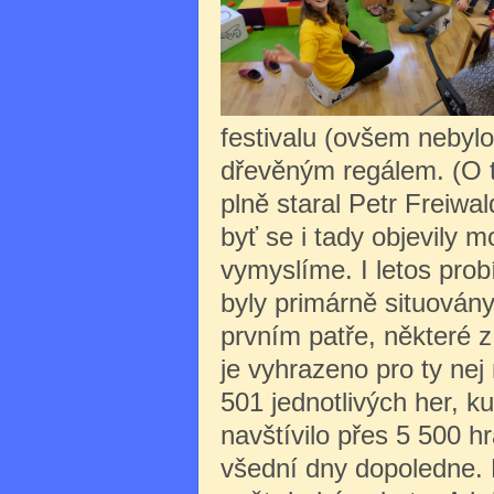
festivalu (ovšem nebyl
dřevěným regálem. (O to
plně staral Petr Freiwal
byť se i tady objevily m
vymyslíme. I letos probí
byly primárně situovány
prvním patře, některé z
je vyhrazeno pro ty nej 
501 jednotlivých her, ku
navštívilo přes 5 500 h
všední dny dopoledne. 