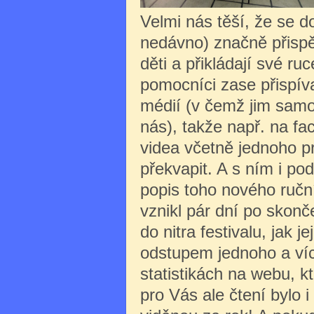
Velmi nás těší, že se d
nedávno) značně přispě
děti a přikládají své ruc
pomocníci zase přispív
médií (v čemž jim samoz
nás), takže např. na f
videa včetně jednoho pr
překvapit. A s ním i p
popis toho nového ručn
vznikl pár dní po skonč
do nitra festivalu, jak je
odstupem jednoho a více
statistikách na webu, k
pro Vás ale čtení bylo 