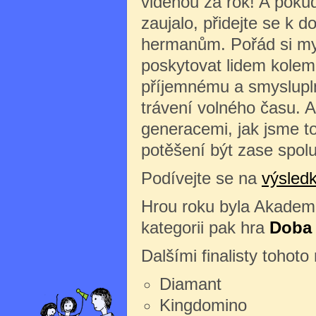
viděnou za rok! A pokud 
zaujalo, přidejte se k 
hermanům. Pořád si my
poskytovat lidem kolem
příjemnému a smyslup
trávení volného času. A 
generacemi, jak jsme to
potěšení být zase spolu
Podívejte se na
výsledk
Hrou roku byla Akademi
kategorii pak hra
Doba 
Dalšími finalisty tohot
Diamant
Kingdomino