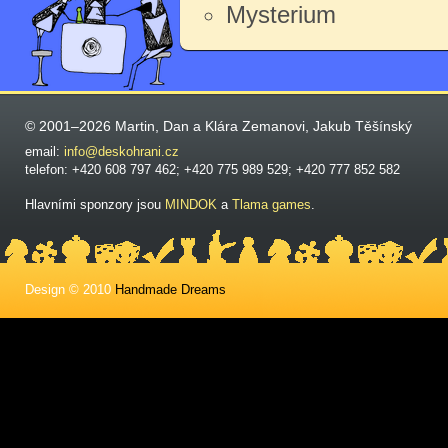
Mysterium
© 2001–2026 Martin, Dan a Klára Zemanovi, Jakub Těšínský
email:
info@deskohrani.cz
telefon: +420 608 797 462; +420 775 989 529; +420 777 852 582
Hlavními sponzory jsou
MINDOK
a
Tlama games
.
Design © 2010
Handmade Dreams