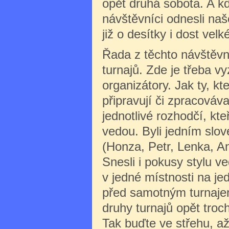
opět druhá sobota. A kdy
návštěvníci odnesli naš
již o desítky i dost velk
Řada z těchto návštěvní
turnajů.
Zde je třeba vy
organizátory. Jak ty, kte
připravují či zpracovávaj
jednotlivé rozhodčí, kte
vedou. Byli jedním slov
(Honza, Petr, Lenka, An
Snesli i pokusy stylu v
v jedné místnosti na je
před samotným turnajem
druhy turnajů opět tro
Tak buďte ve střehu, až