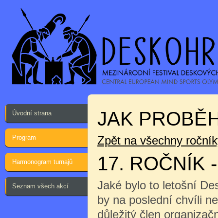
JAK PROBĚH
Úvodní strana
Program
Zpět na všechny ročník
17. ROČNÍK 
Harmonogram turnajů
Jaké bylo to letošní D
Seznam všech akcí
by na poslední chvíli n
důležitý člen organizač