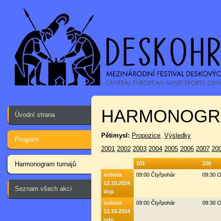
HARMONOGR
Úvodní strana
Pětimysl:
Propozice
,
Výsledky
Program
2001
2002
2003
2004
2005
2006
2007
20
Harmonogram turnajů
101
226
sobota
09:00 Čtyřpohár
09:30 O
12.10.2024
Seznam všech akcí
dop
sobota
09:00 Čtyřpohár
09:30 O
12.10.2024
odp