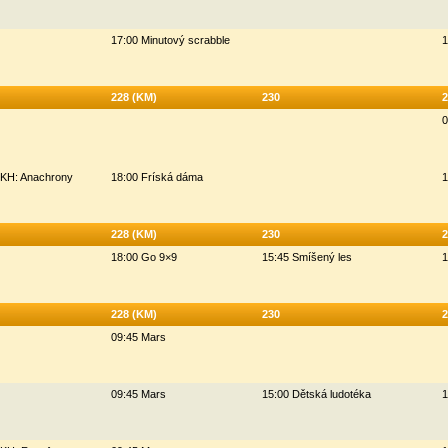
17:00 Minutový scrabble
1
228 (KM)
230
2
0
HKH: Anachrony
18:00 Fríská dáma
1
228 (KM)
230
2
18:00 Go 9×9
15:45 Smíšený les
1
228 (KM)
230
2
09:45 Mars
09:45 Mars
15:00 Dětská ludotéka
1