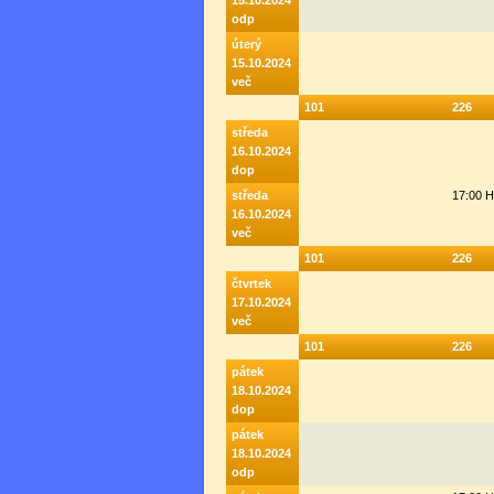
15.10.2024
odp
úterý
15.10.2024
več
101
226
středa
16.10.2024
dop
středa
17:00 
16.10.2024
več
101
226
čtvrtek
17.10.2024
več
101
226
pátek
18.10.2024
dop
pátek
18.10.2024
odp