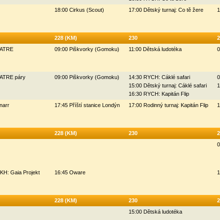
18:00 Cirkus (Scout)
17:00 Dětský turnaj: Co tě žere
1
228 (KM)
230
2
ZATRE
09:00 Piškvorky (Gomoku)
11:00 Dětská ludotéka
0
ZATRE páry
09:00 Piškvorky (Gomoku)
14:30 RYCH: Cáklé safari
0
15:00 Dětský turnaj: Cáklé safari
1
16:30 RYCH: Kapitán Flip
narr
17:45 Příští stanice Londýn
17:00 Rodinný turnaj: Kapitán Flip
1
228 (KM)
230
2
0
KH: Gaia Projekt
16:45 Oware
1
228 (KM)
230
2
15:00 Dětská ludotéka