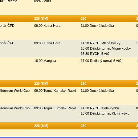
HKH: Resafa
09:45 Mars
1
228 (KM)
230
2
Pohár ČFD
09:00 Kutná Hora
11:00 Dětská ludotéka
0
Pohár ČFD
09:00 Kutná Hora
14:30 RYCH: Mlsné kočky
1
15:00 Dětský turnaj: Mlsné kočky
16:30 RYCH: 5 věží
18:00 Mangala
17:00 Rodinný turnaj: 5 věží
1
228 (KM)
230
2
illennium World Cup
09:00 Toguz Kumalak Rapid
11:00 Dětská ludotéka
0
illennium World Cup
09:00 Toguz Kumalak Rapid
14:30 RYCH: Klofni rybku
0
15:00 Dětský turnaj: Klofni rybku
228 (KM)
230
2