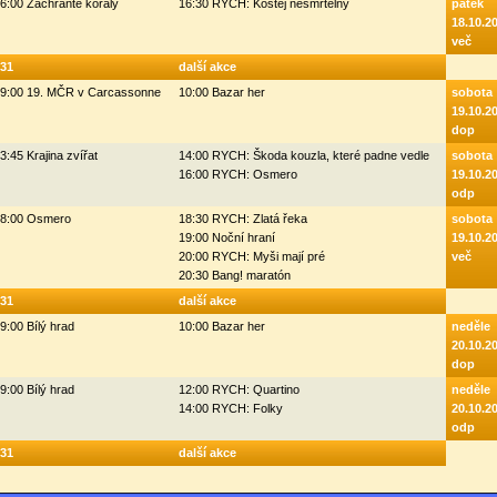
6:00 Zachraňte korály
16:30 RYCH: Kostěj nesmrtelný
pátek
18.10.2
več
31
další akce
9:00 19. MČR v Carcassonne
10:00 Bazar her
sobota
19.10.2
dop
3:45 Krajina zvířat
14:00 RYCH: Škoda kouzla, které padne vedle
sobota
16:00 RYCH: Osmero
19.10.2
odp
8:00 Osmero
18:30 RYCH: Zlatá řeka
sobota
19:00 Noční hraní
19.10.2
20:00 RYCH: Myši mají pré
več
20:30 Bang! maratón
31
další akce
9:00 Bílý hrad
10:00 Bazar her
neděle
20.10.2
dop
9:00 Bílý hrad
12:00 RYCH: Quartino
neděle
14:00 RYCH: Folky
20.10.2
odp
31
další akce