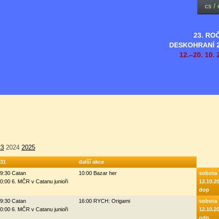
cs
/
23. RO
DESKOHRANÍ 
12.–20. 10. 
23
2024
2025
31
další akce
9:30 Catan
10:00 Bazar her
sobota
0:00 6. MČR v Catanu junioři
12.10.2
dop
9:30 Catan
16:00 RYCH: Origami
sobota
0:00 6. MČR v Catanu junioři
12.10.2
odp