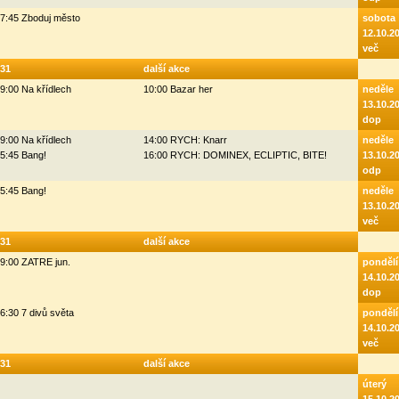
7:45 Zboduj město
sobota
12.10.2
več
31
další akce
9:00 Na křídlech
10:00 Bazar her
neděle
13.10.2
dop
9:00 Na křídlech
14:00 RYCH: Knarr
neděle
5:45 Bang!
16:00 RYCH: DOMINEX, ECLIPTIC, BITE!
13.10.2
odp
5:45 Bang!
neděle
13.10.2
več
31
další akce
9:00 ZATRE jun.
pondělí
14.10.2
dop
6:30 7 divů světa
pondělí
14.10.2
več
31
další akce
úterý