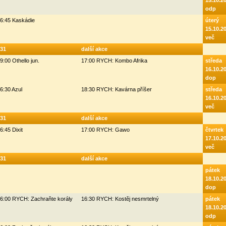
15.10.2
odp
6:45 Kaskádie
úterý
15.10.2
več
31
další akce
9:00 Othello jun.
17:00 RYCH: Kombo Afrika
středa
16.10.2
dop
6:30 Azul
18:30 RYCH: Kavárna příšer
středa
16.10.2
več
31
další akce
6:45 Dixit
17:00 RYCH: Gawo
čtvrtek
17.10.2
več
31
další akce
pátek
18.10.2
dop
6:00 RYCH: Zachraňte korály
16:30 RYCH: Kostěj nesmrtelný
pátek
18.10.2
odp