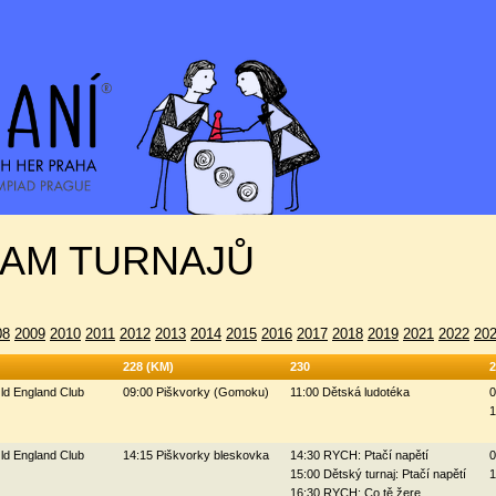
AM TURNAJŮ
08
2009
2010
2011
2012
2013
2014
2015
2016
2017
2018
2019
2021
2022
20
228 (KM)
230
2
ld England Club
09:00 Piškvorky (Gomoku)
11:00 Dětská ludotéka
0
1
ld England Club
14:15 Piškvorky bleskovka
14:30 RYCH: Ptačí napětí
0
15:00 Dětský turnaj: Ptačí napětí
1
16:30 RYCH: Co tě žere